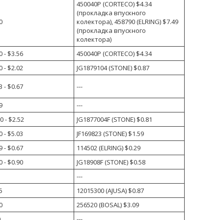
450040P (CORTECO) $4.34
(прокладка впускного
0
колектора), 458790 (ELRING) $7.49
(прокладка впускного
колектора)
 - $3.56
450040P (CORTECO) $4.34
 - $2.02
JG1879104 (STONE) $0.87
 - $0.67
---
9
---
 - $2.52
JG1877004F (STONE) $0.81
 - $5.03
JF169823 (STONE) $1.59
 - $0.67
114502 (ELRING) $0.29
 - $0.90
JG18908F (STONE) $0.58
---
5
12015300 (AJUSA) $0.87
0
256520 (BOSAL) $3.09
0
---