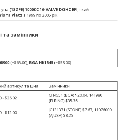
игуна
(1SZFE) 1000CC 16-VALVE DOHC EFI
, який
ris
та
Platz
з 1999 по 2005 рік.
і та замінники
98900
(~$65.00),
BGA HK1545
(~$58.00)
ий артикул та ціна
Замінники
CH4551 (BGA) $20.04, 141980
 - $26.02
(ELRING) $35.36
JC131371 (STONE) $7.67, 11076000
 - $12.00
(AJUSA) $8.25
---
---