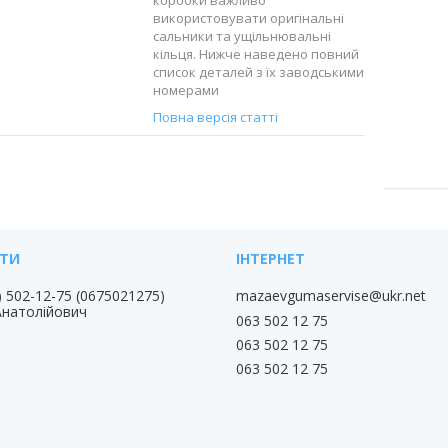
використовувати оригінальні
сальники та ущільнювальні
кільця. Нижче наведено повний
список деталей з їх заводськими
номерами
Повна версія статті
) 502-12-75
0675021275
mazaevgumaservise@ukr.net
Анатолійович
063 502 12 75
063 502 12 75
063 502 12 75