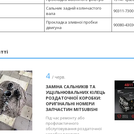
Сальник задній колінчастого
90311-73001
вала
Прокладка зливної пробки
90080-43030
двигуна
атті
4
/ черв.
ЗАМІНА САЛЬНИКІВ ТА
УЩІЛЬНЮВАЛЬНИХ КІЛЕЦЬ
РОЗДАТОЧНОЇ КОРОБКИ:
ОРИГІНАЛЬНІ НОМЕРИ
ЗАПЧАСТИН MITSUBISHI
Під час ремонту або
профілактичного
обслуговування роздаточної
коробки важливо