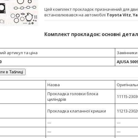
Цей комплект прокладок призначений для дв
встановлювався на автомобілі
Toyota Vitz
,
Ya
Комплект прокладок: основні детал
ий артикул та ціна
Замінники
0
AJUSA 500
ти в Таблиці
Назва
Оригінальн
Прокладка головки блока
11115-23030
циліндрів
Прокладка клапанної кришки
11213-23020
---
---
---
---