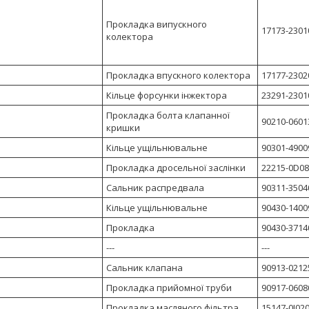
Прокладка випускного
17173-2301
колектора
Прокладка впускного колектора
17177-23020
Кільце форсунки інжектора
23291-23010
Прокладка болта клапанної
90210-06013
кришки
Кільце ущільнювальне
90301-4900
Прокладка дросельної заслінки
22215-0D080
Сальник распредвала
90311-35040
Кільце ущільнювальне
90430-14009
Прокладка
90430-37140
---
---
Сальник клапана
90913-0212
Прокладка прийомної труби
90917-0608
Прокладка масляного фільтра
15147-0J02