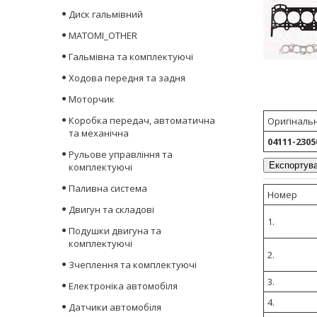
Диск гальмівний
MATOMI_OTHER
Гальмівна та комплектуючі
Ходова передня та задня
Моторчик
Коробка передач, автоматична
Оригінальн
та механічна
04111-2305
Рульове управління та
Експортува
комплектуючі
Паливна система
Номер
Двигун та складові
1.
Подушки двигуна та
комплектуючі
2.
Зчеплення та комплектуючі
3.
Електроніка автомобіля
4.
Датчики автомобіля