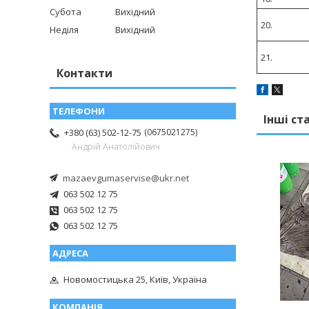
Субота
Вихідний
20.
Неділя
Вихідний
21.
Контакти
Інші ст
0675021275
+380 (63) 502-12-75
Андрій Анатолійович
mazaevgumaservise@ukr.net
063 502 12 75
063 502 12 75
063 502 12 75
Новомостицька 25, Київ, Україна