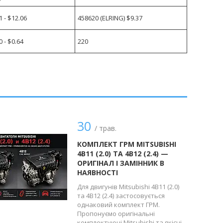
 - $12.06
458620 (ELRING) $9.37
 - $0.64
220
30
/ трав.
КОМПЛЕКТ ГРМ MITSUBISHI
4B11 (2.0) ТА 4B12 (2.4) —
ОРИГІНАЛ І ЗАМІННИК В
НАЯВНОСТІ
Для двигунів Mitsubishi 4B11 (2.0)
та 4B12 (2.4) застосовується
однаковий комплект ГРМ.
Пропонуємо оригінальні
комплектуючі Mitsubishi та якісні