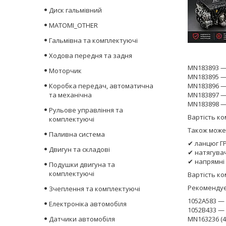
Диск гальмівний
MATOMI_OTHER
Гальмівна та комплектуючі
Ходова передня та задня
MN183893 —
Моторчик
MN183895 — 
Коробка передач, автоматична
MN183896 —
та механічна
MN183897 —
MN183898 —
Рульове управління та
Вартість к
комплектуючі
Також може
Паливна система
✔ ланцюг Г
Двигун та складові
✔ натягува
✔ напрямні
Подушки двигуна та
комплектуючі
Вартість к
Рекомендує
Зчеплення та комплектуючі
1052A583 —
Електроніка автомобіля
1052B433 —
Датчики автомобіля
MN163236 (