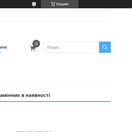
Кошик
ини
 замінник в наявності