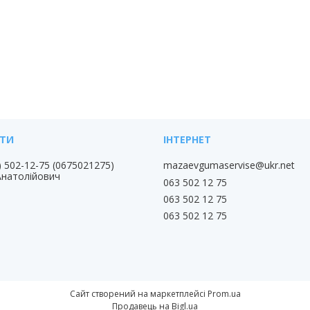
) 502-12-75
0675021275
mazaevgumaservise@ukr.net
Анатолійович
063 502 12 75
063 502 12 75
063 502 12 75
Сайт створений на маркетплейсі
Prom.ua
Продавець на Bigl.ua