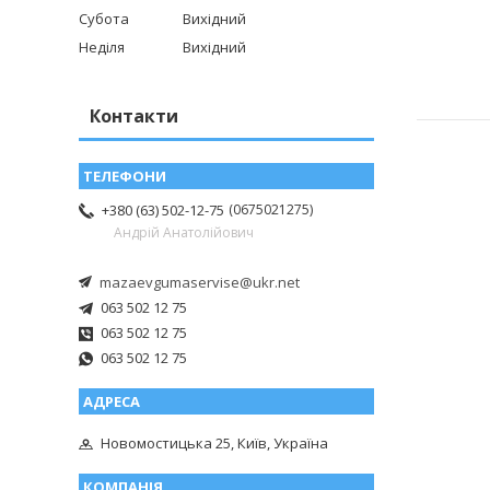
Субота
Вихідний
Неділя
Вихідний
Контакти
0675021275
+380 (63) 502-12-75
Андрій Анатолійович
mazaevgumaservise@ukr.net
063 502 12 75
063 502 12 75
063 502 12 75
Новомостицька 25, Київ, Україна