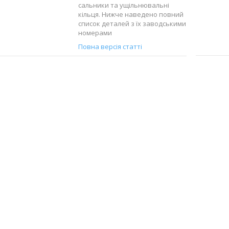
сальники та ущільнювальні
кільця. Нижче наведено повний
список деталей з їх заводськими
номерами
Повна версія статті