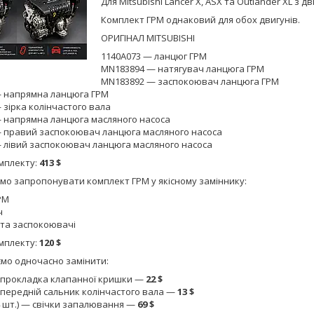
Для Mitsubishi Lancer X, ASX та Outlander XL з двиг
Комплект ГРМ однаковий для обох двигунів.
ОРИГІНАЛ MITSUBISHI
1140A073 — ланцюг ГРМ
MN183894 — натягувач ланцюга ГРМ
MN183892 — заспокоювач ланцюга ГРМ
 напрямна ланцюга ГРМ
зірка колінчастого вала
 напрямна ланцюга масляного насоса
 правий заспокоювач ланцюга масляного насоса
 лівий заспокоювач ланцюга масляного насоса
омплекту:
413 $
мо запропонувати комплект ГРМ у якісному заміннику:
РМ
ч
 та заспокоювачі
омплекту:
120 $
мо одночасно замінити:
 прокладка клапанної кришки —
22 $
 передній сальник колінчастого вала —
13 $
4 шт.) — свічки запалювання —
69 $