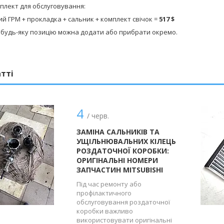
плект для обслуговування:
й ГРМ + прокладка + сальник + комплект свічок =
517 $
 будь-яку позицію можна додати або прибрати окремо.
атті
4
/ черв.
ЗАМІНА САЛЬНИКІВ ТА
УЩІЛЬНЮВАЛЬНИХ КІЛЕЦЬ
РОЗДАТОЧНОЇ КОРОБКИ:
ОРИГІНАЛЬНІ НОМЕРИ
ЗАПЧАСТИН MITSUBISHI
Під час ремонту або
профілактичного
обслуговування роздаточної
коробки важливо
використовувати оригінальні