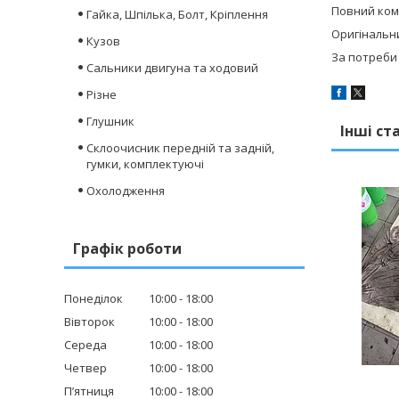
Повний ком
Гайка, Шпілька, Болт, Кріплення
Оригінальни
Кузов
За потреби
Сальники двигуна та ходовий
Різне
Глушник
Інші ст
Склоочисник передній та задній,
гумки, комплектуючі
Охолодження
Графік роботи
Понеділок
10:00
18:00
Вівторок
10:00
18:00
Середа
10:00
18:00
Четвер
10:00
18:00
Пʼятниця
10:00
18:00