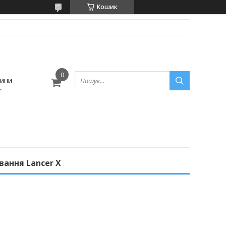
Кошик
ини
вання Lancer X