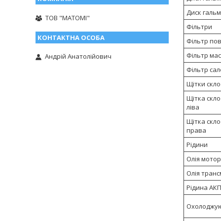
Диск гальм
ТОВ "МАТОМІ"
Фільтри
Фільтр пов
Фільтр ма
Андрій Анатолійович
Фільтр сал
Щітки скл
Щітка скл
ліва
Щітка скл
права
Рідини
Олія мото
Олія транс
Рідина АК
Охолоджую