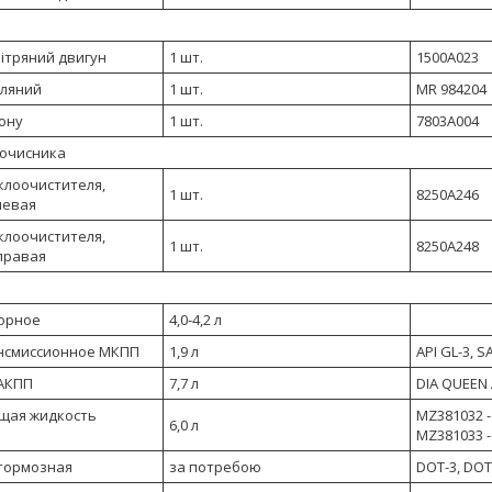
ітряний двигун
1 шт.
1500A023
сляний
1 шт.
MR 984204
ону
1 шт.
7803A004
оочисника
клоочистителя,
1 шт.
8250A246
левая
клоочистителя,
1 шт.
8250A248
правая
орное
4,0-4,2 л
нсмиссионное MКПП
1,9 л
API GL-3, S
АКПП
7,7 л
DIA QUEEN A
щая жидкость
MZ381032 - 
6,0 л
MZ381033 -
тормозная
за потребою
DOT-3, DOT