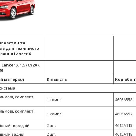
апчастин та
ів для технічного
вання Lancer X
 Lancer X 1.5 (CY2A),
91
й матеріал
Кількість
Код або 
 система
льмові, комплект,
1 компл.
4605A558
льмові, комплект,
1 компл.
4605A557
івний передній
2 шт.
4615A115
івний задній
2 шт.
4615A119