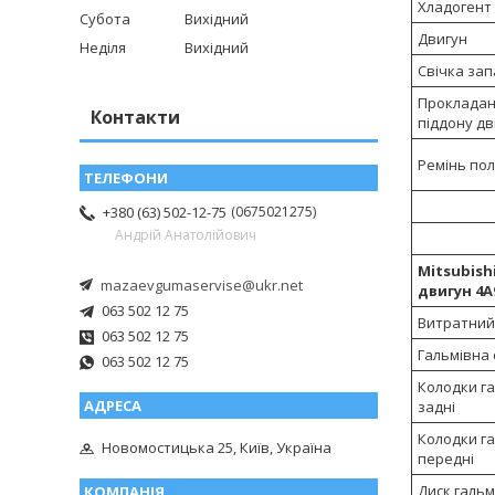
Хладогент
Субота
Вихідний
Двигун
Неділя
Вихідний
Свічка за
Прокладан
Контакти
піддону дв
Ремінь пол
0675021275
+380 (63) 502-12-75
Андрій Анатолійович
Mitsubishi
mazaevgumaservise@ukr.net
двигун 4A
063 502 12 75
Витратний
063 502 12 75
Гальмівна
063 502 12 75
Колодки га
задні
Колодки га
Новомостицька 25, Київ, Україна
передні
Диск гальм