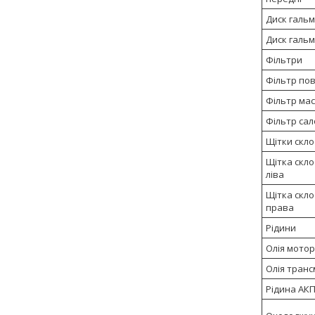
Диск гальм
Диск гальм
Фільтри
Фільтр пов
Фільтр ма
Фільтр сал
Щітки скл
Щітка скл
ліва
Щітка скл
права
Рідини
Олія мото
Олія транс
Рідина АК