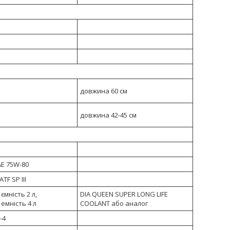
довжина 60 см
довжина 42-45 см
AE 75W-80
TF SP III
ємність 2 л,
DIA QUEEN SUPER LONG LIFE
 емність 4 л
COOLANT або аналог
-4