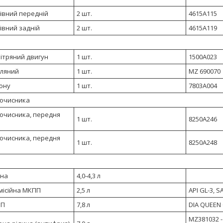
івний передній
2 шт.
4615A115
івний задній
2 шт.
4615A119
ітряний двигун
1 шт.
1500A023
сляний
1 шт.
MZ 690070
ону
1 шт.
7803A004
оочисника
оочисника, передня
1 шт.
8250A246
оочисника, передня
1 шт.
8250A248
рна
4,0-4,3 л
місійна MКПП
2,5 л
API GL-3, S
ПП
7,8 л
DIA QUEEN C
MZ381032 - 