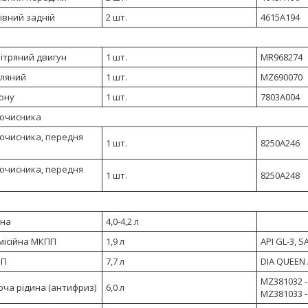
івний задній
2 шт.
4615A194
ітряний двигун
1 шт.
MR968274
сляний
1 шт.
MZ690070
ону
1 шт.
7803A004
оочисника
оочисника, передня
1 шт.
8250A246
оочисника, передня
1 шт.
8250A248
рна
4,0-4,2 л
місійна MКПП
1,9 л
API GL-3, S
ПП
7,7 л
DIA QUEEN A
MZ381032 - 
ча рідина (антифриз)
6,0 л
MZ381033 -