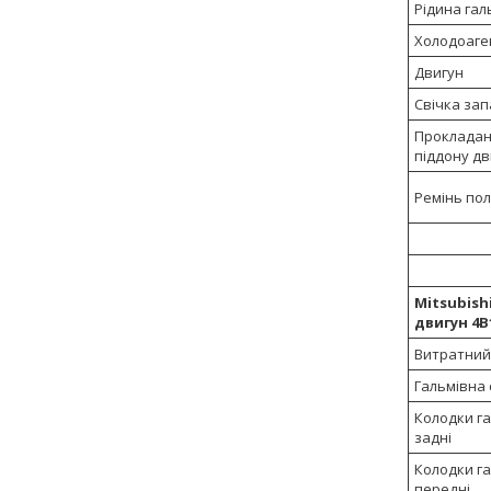
Рідина гал
Холодоаге
Двигун
Свічка за
Прокладан
піддону дв
Ремінь пол
Mitsubishi
двигун 4B
Витратний
Гальмівна
Колодки га
задні
Колодки га
передні