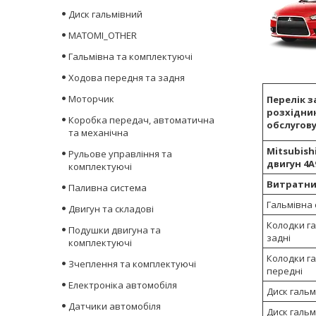
Диск гальмівний
MATOMI_OTHER
Гальмівна та комплектуючі
Ходова передня та задня
Моторчик
Перелік з
розхідник
Коробка передач, автоматична
обслугову
та механічна
Mitsubishi
Рульове управління та
двигун 4A
комплектуючі
Витратни
Паливна система
Гальмівна
Двигун та складові
Колодки га
Подушки двигуна та
задні
комплектуючі
Колодки га
Зчеплення та комплектуючі
передні
Електроніка автомобіля
Диск гальм
Датчики автомобіля
Диск гальм