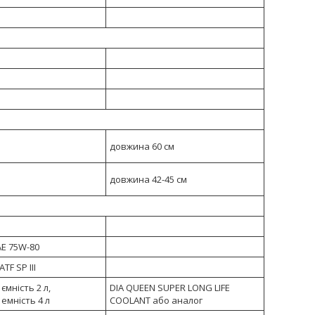
довжина 60 см
довжина 42-45 см
AE 75W-80
TF SP III
ємність 2 л,
DIA QUEEN SUPER LONG LIFE
 емність 4 л
COOLANT або аналог