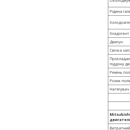
Охолоджую
Рідина гал
Холодоаге
Хладогент
Двигун
Свічка за
Прокладан
піддону дв
Ремінь пол
Ролик полі
Натягувач
Mitsubishi
двигатель
Витратний