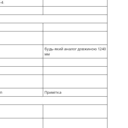
-4
будь-який аналог довжиною 1240
мм
ип
Примітка