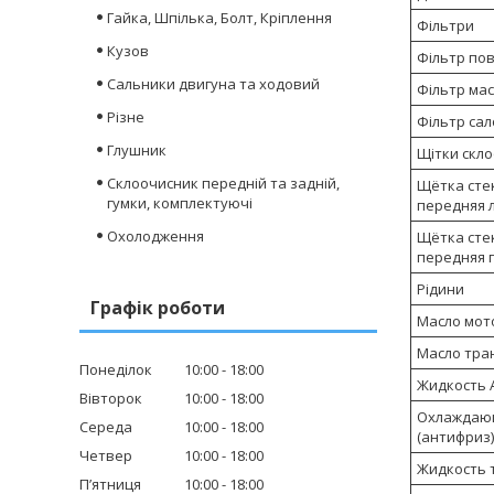
Гайка, Шпілька, Болт, Кріплення
Фільтри
Кузов
Фільтр пов
Сальники двигуна та ходовий
Фільтр ма
Різне
Фільтр сал
Глушник
Щітки скл
Склоочисник передній та задній,
Щётка сте
гумки, комплектуючі
передняя 
Охолодження
Щётка сте
передняя 
Рідини
Графік роботи
Масло мот
Масло тра
Понеділок
10:00
18:00
Жидкость 
Вівторок
10:00
18:00
Охлаждаю
Середа
10:00
18:00
(антифриз)
Четвер
10:00
18:00
Жидкость 
Пʼятниця
10:00
18:00