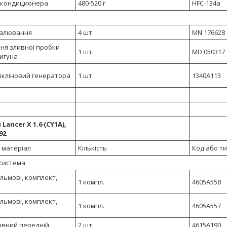
 кондиционера
480-520 г
HFC-134a
палювання
4 шт.
MN 176628
ня зливної пробки
1 шт.
MD 050317
игуна
ікліновий генератора
1 шт.
1340A113
 Lancer X 1.6 (CY1A),
92
 матеріал
Кількість
Код або т
 система
льмові, комплект,
1 компл.
4605A558
льмові, комплект,
1 компл.
4605A557
івний передній
2 шт.
4615A190