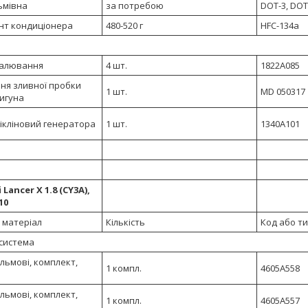
ьмівна
за потребою
DOT-3, DOT
нт кондиціонера
480-520 г
HFC-134a
палювання
4 шт.
1822A085
ня зливної пробки
1 шт.
MD 050317
игуна
ікліновий генератора
1 шт.
1340A101
 Lancer X 1.8 (CY3A),
10
 матеріал
Кількість
Код або т
 система
льмові, комплект,
1 компл.
4605A558
льмові, комплект,
1 компл.
4605A557