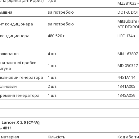
ча рідина (антифриз)
7,0 л
MZ381033 - 
ьмівна
за потребою
DOT-3, DOT
Mitsubishi 
нт кондиціонера
за потребою
ATF DEXRON 
 кондиционера
480-520 г
HFC-134a
палювання
4 шт.
MN 163807
ня зливної пробки
1 шт.
MD 050317
игуна
ікліновий генератора
1 шт.
4451A114
кліновий
2 шт.
1341A005
 ременя генератора
1 шт.
1345A059
 Lancer X 2.0 (CY4A),
 4B11
 матеріал
Кількість
Код або т