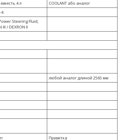
ємність 4 л
COOLANT або аналог
-4
Power Steering Fluid,
III / DEXRON II
любой аналог длиной 2565 мм
ип
Примітка