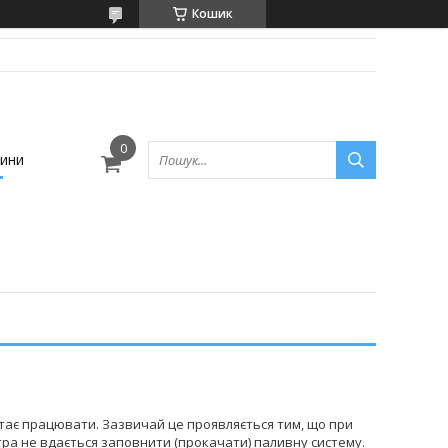
Кошик
ини
стає працювати. Зазвичай це проявляється тим, що при
ьтра не вдається заповнити (прокачати) паливну систему.