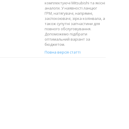
комплектуючі Mitsubishi та якісні
аналоги. У наявності ланцюг
ГРМ, натягувачі, напрямні,
заспокоювачі, зірка колінвала, а
також супутні запчастини для
повного обслуговування.
Допоможемо підібрати
оптимальний варіант за
бюджетом.
Повна версія статті