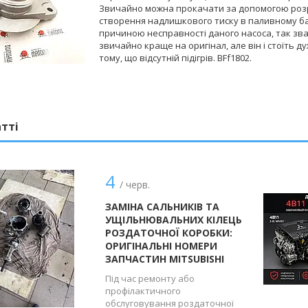
Звичайно можна прокачати за допомогою розрід
створення надлишкового тиску в паливному ба
причиною несправності даного насоса, так зва
звичайно краще на оригінал, але він і стоїть ду
тому, що відсутній підігрів. BFf1802.
атті
4
/ черв.
ЗАМІНА САЛЬНИКІВ ТА
УЩІЛЬНЮВАЛЬНИХ КІЛЕЦЬ
РОЗДАТОЧНОЇ КОРОБКИ:
ОРИГІНАЛЬНІ НОМЕРИ
ЗАПЧАСТИН MITSUBISHI
Під час ремонту або
профілактичного
обслуговування роздаточної