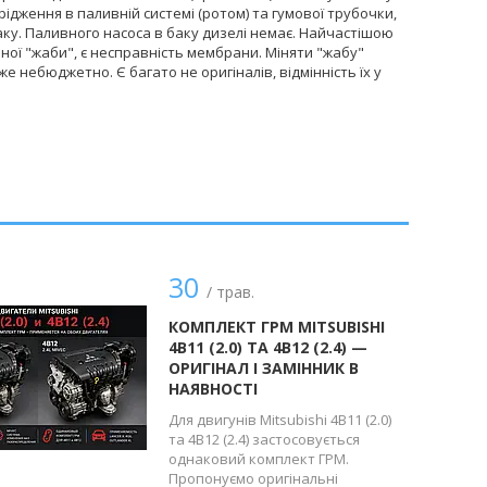
ження в паливній системі (ротом) та гумової трубочки,
ку. Паливного насоса в баку дизелі немає. Найчастішою
ної "жаби", є несправність мембрани. Міняти "жабу"
же небюджетно. Є багато не оригіналів, відмінність їх у
30
/ трав.
КОМПЛЕКТ ГРМ MITSUBISHI
4B11 (2.0) ТА 4B12 (2.4) —
ОРИГІНАЛ І ЗАМІННИК В
НАЯВНОСТІ
Для двигунів Mitsubishi 4B11 (2.0)
та 4B12 (2.4) застосовується
однаковий комплект ГРМ.
Пропонуємо оригінальні