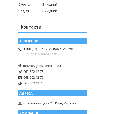
Субота
Вихідний
Неділя
Вихідний
Контакти
0675021275
+380 (63) 502-12-75
Андрій Анатолійович
mazaevgumaservise@ukr.net
063 502 12 75
063 502 12 75
063 502 12 75
Новомостицька 25, Київ, Україна