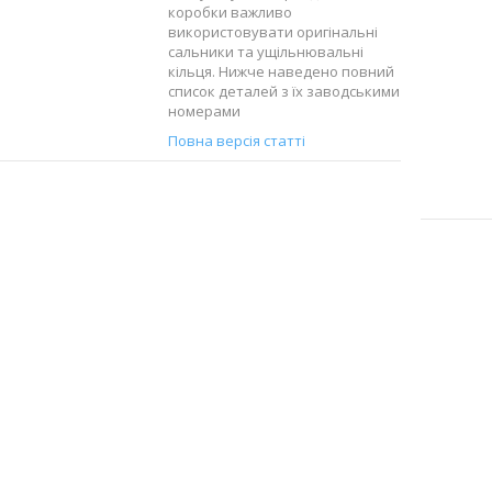
коробки важливо
використовувати оригінальні
сальники та ущільнювальні
кільця. Нижче наведено повний
список деталей з їх заводськими
номерами
Повна версія статті