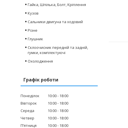
Гайка, Шпілька, Болт, Кріплення
Кузов
Сальники двигуна та ходовий
Різне
Глушник
Склоочисник передній та задній,
гумки, комплектуючі
Охолодження
Графік роботи
Понеділок
10:00
18:00
Вівторок
10:00
18:00
Середа
10:00
18:00
Четвер
10:00
18:00
Пʼятниця
10:00
18:00