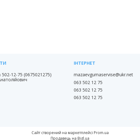
) 502-12-75
0675021275
mazaevgumaservise@ukr.net
Анатолійович
063 502 12 75
063 502 12 75
063 502 12 75
Сайт створений на маркетплейсі
Prom.ua
Продавець на Bigl.ua