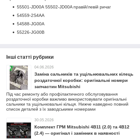
55501-JD00A 55502-JD00A правій/левій ричаг
54559-2S4AA
54588-JG00A
55226-JG00B
Інші статті рубрики
04.06.2026
Заміна сальників та ущільнювальних кілець
роздаточної коробки: оригінальні номери
запчастин Mitsubishi
Під час ремонту або профілактичного обслуговування
роздаточної коробки важливо використовувати оригінальні
сальники та ущільнювальні кільця. Нижче наведено повний
список деталей з їх заводськими номерами
30.05.2026
Комплект ГРМ Mitsubishi 4B11 (2.0) та 4B12
(2.4) — оригінал і замінник в наявності