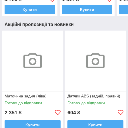
2013-2019
2013-2019
Лекс
Купити
Купити
Акційні пропозиції та новинки
Маточина задня (ліва)
Датчик ABS (задній, правий)
Готово до відправки
Готово до відправки
2 351
604
₴
₴
Купити
Купити