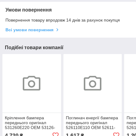
Умови повернення
Повернення товару впродовж 14 днів за рахунок покупця
Всі умови повернення
Подібні товари компанії
Кріплення бампера
Поглинач енергії бампера
Погл
переднього оригінал
переднього оригінал
пере
531260E220 OEM 53126-
526110E110 OEM 52611-
526
0E220 Тойота Хайлендер
0E110 Тойота Хайлендер
0E03
4 720
1 617
1 2
₴
₴