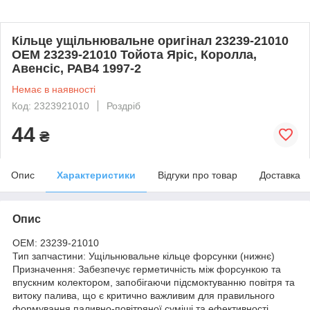
Кільце ущільнювальне оригінал 23239-21010
OEM 23239-21010 Тойота Яріс, Королла,
Авенсіс, РАВ4 1997-2
Немає в наявності
Код: 2323921010
Роздріб
44
₴
Опис
Характеристики
Відгуки про товар
Доставка
Опис
OEM: 23239-21010
Тип запчастини: Ущільнювальне кільце форсунки (нижнє)
Призначення: Забезпечує герметичність між форсункою та
впускним колектором, запобігаючи підсмоктуванню повітря та
витоку палива, що є критично важливим для правильного
формування паливно-повітряної суміші та ефективності