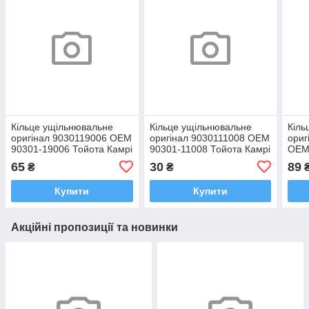
Кільце ущільнювальне
Кільце ущільнювальне
Кіль
оригінал 9030119006 OEM
оригінал 9030111008 OEM
ориг
90301-19006 Тойота Камрі
90301-11008 Тойота Камрі
OEM
Королла РАВ4 Ленд
Королла РАВ4 Ленд
Коро
65
30
89
₴
₴
Крузер 2000-
Крузер 2000-
Ленд
Купити
Купити
Акційні пропозиції та новинки