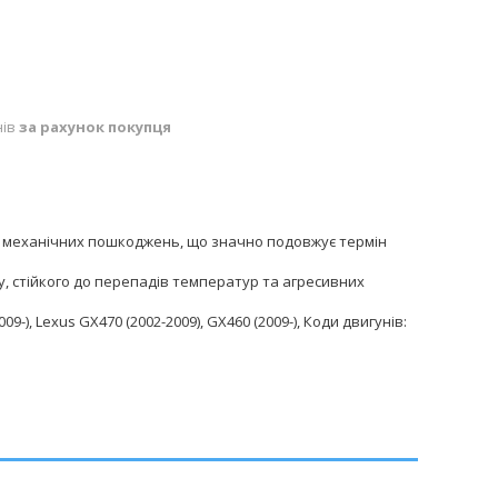
нів
за рахунок покупця
а механічних пошкоджень, що значно подовжує термін
у, стійкого до перепадів температур та агресивних
09-), Lexus GX470 (2002-2009), GX460 (2009-), Коди двигунів: