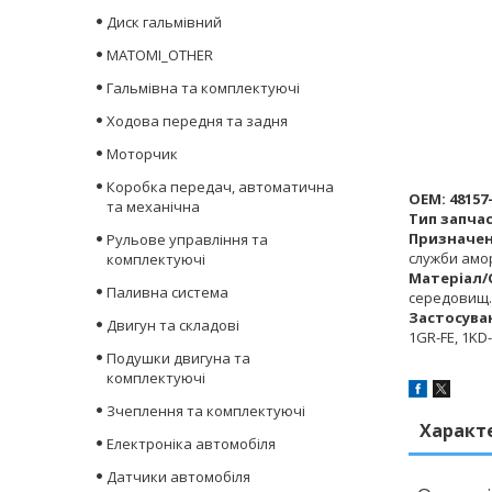
Диск гальмівний
MATOMI_OTHER
Гальмівна та комплектуючі
Ходова передня та задня
Моторчик
Коробка передач, автоматична
OEM:
48157
та механічна
Тип запча
Призначен
Рульове управління та
служби амо
комплектуючі
Матеріал/
Паливна система
середовищ.
Застосува
Двигун та складові
1GR-FE, 1KD-
Подушки двигуна та
комплектуючі
Зчеплення та комплектуючі
Характ
Електроніка автомобіля
Датчики автомобіля