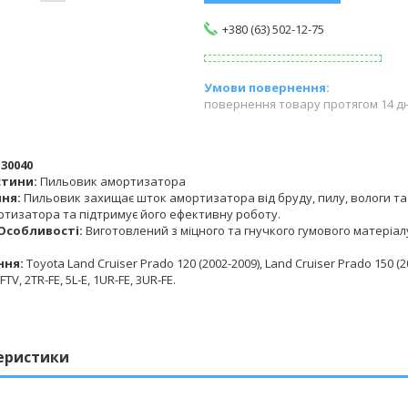
+380 (63) 502-12-75
повернення товару протягом 14 д
-30040
стини:
Пильовик амортизатора
ня:
Пильовик захищає шток амортизатора від бруду, пилу, вологи т
ртизатора та підтримує його ефективну роботу.
Особливості:
Виготовлений з міцного та гнучкого гумового матеріал
ння:
Toyota Land Cruiser Prado 120 (2002-2009), Land Cruiser Prado 150 (20
FTV, 2TR-FE, 5L-E, 1UR-FE, 3UR-FE.
еристики