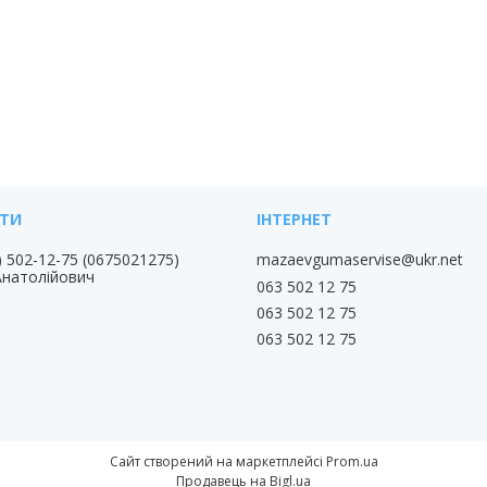
) 502-12-75
0675021275
mazaevgumaservise@ukr.net
Анатолійович
063 502 12 75
063 502 12 75
063 502 12 75
Сайт створений на маркетплейсі
Prom.ua
Продавець на Bigl.ua