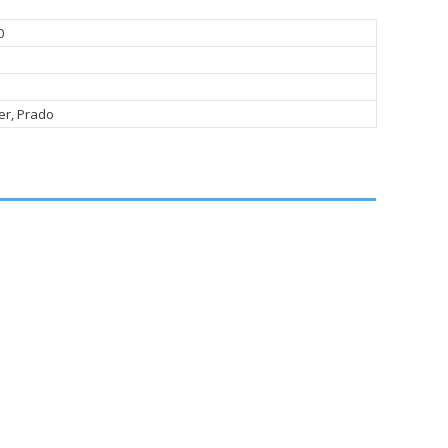
0
er, Prado