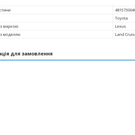
стини
481573004
Toyota
 з маркою
Lexus
 з моделлю
Land Cruis
ація для замовлення