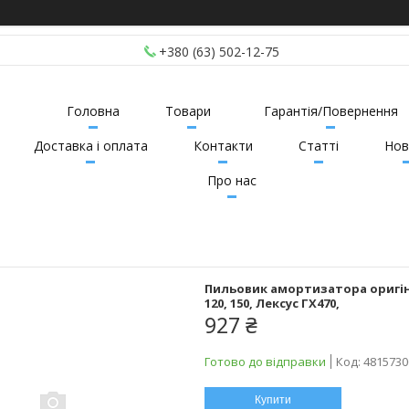
+380 (63) 502-12-75
Головна
Товари
Гарантія/Повернення
Доставка і оплата
Контакти
Статті
Нов
Про нас
Пильовик амортизатора оригіна
120, 150, Лексус ГХ470,
927 ₴
Готово до відправки
Код:
4815730
Купити