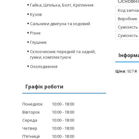
Основні
Гайка, Шпілька, Болт, Кріплення
Код запча
Кузов
Виробник
Сальники двигуна та ходовий
Сумісність
Різне
Сумісність
Глушник
Склоочисник передній та задній,
Інформ
гумки, комплектуючі
Охолодження
Ціна:
927 ₴
Графік роботи
Понеділок
10:00
18:00
Вівторок
10:00
18:00
Середа
10:00
18:00
Четвер
10:00
18:00
Пʼятниця
10:00
18:00