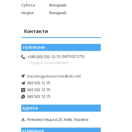
Субота
Вихідний
Неділя
Вихідний
Контакти
0675021275
+380 (63) 502-12-75
Андрій Анатолійович
mazaevgumaservise@ukr.net
063 502 12 75
063 502 12 75
063 502 12 75
Новомостицька 25, Київ, Україна