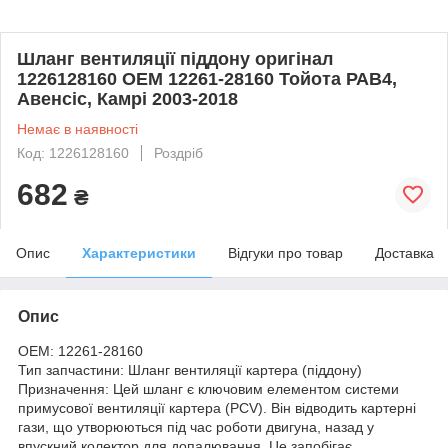
Шланг вентиляції піддону оригінал
1226128160 OEM 12261-28160 Тойота РАВ4,
Авенсіс, Камрі 2003-2018
Немає в наявності
Код: 1226128160
Роздріб
682
₴
Опис
Характеристики
Відгуки про товар
Доставка
Опис
OEM: 12261-28160
Тип запчастини: Шланг вентиляції картера (піддону)
Призначення: Цей шланг є ключовим елементом системи
примусової вентиляції картера (PCV). Він відводить картерні
гази, що утворюються під час роботи двигуна, назад у
впускний колектор для допалювання. Це запобігає