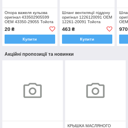
Опора важеля кульова
Шланг вентиляції піддону
Шлан
оригінал 433502905599
оригінал 1226120091 OEM
ориг
OEM 43350-29055 Тойота
12261-20091 Тойота
OEM
Камрі РАВ4 2000-2018
Камрі, Хайлендер, Сієнна
РАВ4
20
463
970
₴
₴
1996-20
2005
Купити
Купити
Акційні пропозиції та новинки
КРЫШКА МАСЛЯНОГО