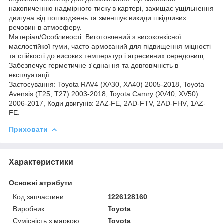
накопиченню надмірного тиску в картері, захищає ущільнення
двигуна від пошкоджень та зменшує викиди шкідливих
речовин в атмосферу.
Матеріал/Особливості: Виготовлений з високоякісної
маслостійкої гуми, часто армований для підвищення міцності
та стійкості до високих температур і агресивних середовищ.
Забезпечує герметичне з'єднання та довговічність в
експлуатації.
Застосування: Toyota RAV4 (XA30, XA40) 2005-2018, Toyota
Avensis (T25, T27) 2003-2018, Toyota Camry (XV40, XV50)
2006-2017, Коди двигунів: 2AZ-FE, 2AD-FTV, 2AD-FHV, 1AZ-
FE.
Приховати
Характеристики
Основні атрибути
Код запчастини
1226128160
Виробник
Toyota
Сумісність з маркою
Toyota