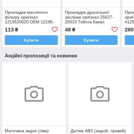
Прокладка масляного
Прокладка дросельної
Прок
фільтру оригінал
заслінки оригінал 25627-
ориг
1219520020 OEM 12195-
20010 Тойота Камрі,
4125
20020 Тойота Камрі,
РАВ4, Хайлендер 1996-
Хайл
113
48
280
₴
₴
Хайлендер, РАВ4, Лексу
2008
2005
Купити
Купити
Акційні пропозиції та новинки
Маточина задня (ліва)
Датчик ABS (задній, правий)