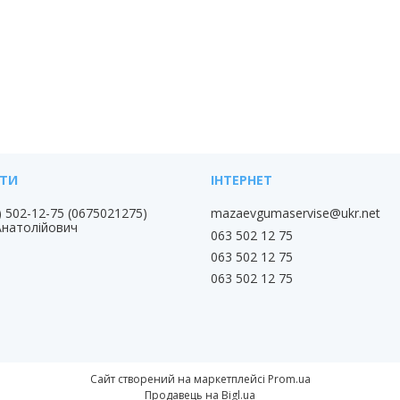
) 502-12-75
0675021275
mazaevgumaservise@ukr.net
Анатолійович
063 502 12 75
063 502 12 75
063 502 12 75
Сайт створений на маркетплейсі
Prom.ua
Продавець на Bigl.ua