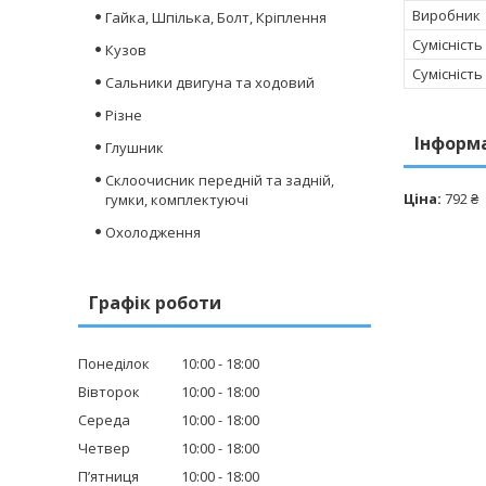
Виробник
Гайка, Шпілька, Болт, Кріплення
Сумісність
Кузов
Сумісність
Сальники двигуна та ходовий
Різне
Інформ
Глушник
Склоочисник передній та задній,
Ціна:
792 ₴
гумки, комплектуючі
Охолодження
Графік роботи
Понеділок
10:00
18:00
Вівторок
10:00
18:00
Середа
10:00
18:00
Четвер
10:00
18:00
Пʼятниця
10:00
18:00