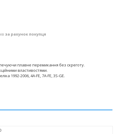
нів
за рахунок покупця
печуючи плавне перемикання без скреготу.
икційними властивостями.
іка 1992-2006, 4A-FE, 7A-FE, 3S-GE.
0