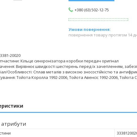
+380 (63) 502-12-75
повернення товару протягом 14 д
3381-20020
апчастини: Кільце синхронізатора коробки передач оригінал
ачення: Вирівнює швидкості шестерень перед їх зачепленням, забез
іал/Особливості: Сплав металів з високою зносостійкістю та антифр
ування: Тойота Королла 1992-2006, Тойота Авенсіс 1992-2006, Тойота Сел
еристики
 атрибути
стини
333812002