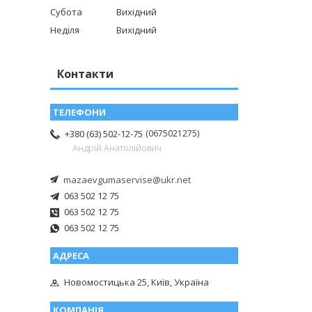
Субота
Вихідний
Неділя
Вихідний
Контакти
0675021275
+380 (63) 502-12-75
Андрій Анатолійович
mazaevgumaservise@ukr.net
063 502 12 75
063 502 12 75
063 502 12 75
Новомостицька 25, Київ, Україна