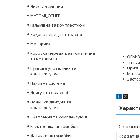
Диск гальмівний
MATOMI_OTHER
Гальмівна та комплектуючі
Ходова передня та задня
Моторчик
Коробка передач, автоматична
OEM: 3
та механічна
Тип з
Призн
Рульове управління та
Матер
комплектуючі
Застос
Паливна система
Двигун та складові
Подушки двигуна та
комплектуючі
Характ
Зчеплення та комплектуючі
Основні
Електроніка автомобіля
Датчики автомобіля
Код запча