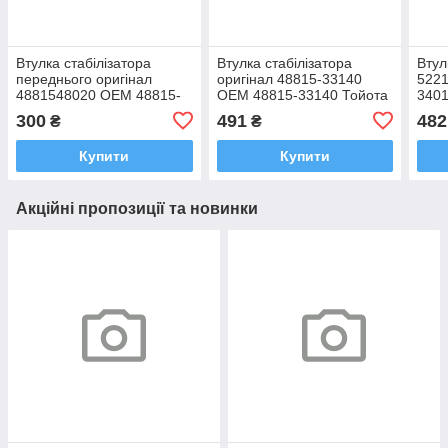
Втулка стабілізатора
Втулка стабілізатора
Втул
переднього оригінал
оригінал 48815-33140
522
4881548020 OEM 48815-
OEM 48815-33140 Тойота
3401
48020 Тойота Камрі,
Камрі РАВ4 Хайлендер
РАВ4
300
491
482
₴
₴
Хайлендер, Лексус
2005-2017
ЕС, 
Купити
Купити
Акційні пропозиції та новинки