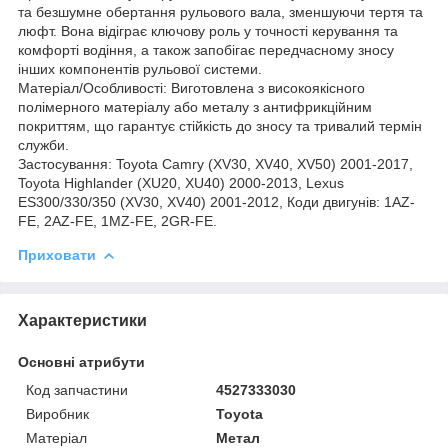
та безшумне обертання рульового вала, зменшуючи тертя та
люфт. Вона відіграє ключову роль у точності керування та
комфорті водіння, а також запобігає передчасному зносу
інших компонентів рульової системи.
Матеріал/Особливості: Виготовлена з високоякісного
полімерного матеріалу або металу з антифрикційним
покриттям, що гарантує стійкість до зносу та тривалий термін
служби.
Застосування: Toyota Camry (XV30, XV40, XV50) 2001-2017,
Toyota Highlander (XU20, XU40) 2000-2013, Lexus
ES300/330/350 (XV30, XV40) 2001-2012, Коди двигунів: 1AZ-
FE, 2AZ-FE, 1MZ-FE, 2GR-FE.
Приховати
Характеристики
Основні атрибути
Код запчастини
4527333030
Виробник
Toyota
Матеріал
Метал