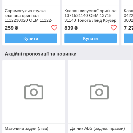
Спрямовуюча втулка
Клапан випускної оригінал
Клап
клапана оригінал
1371531140 OEM 13715-
042
1112230020 OEM 11122-
31140 Тойота Ленд Крузер
3002
30020 Тойота Ленд Крузер
Прадо 150 Хайлюкс
150,
259
839
7 2
₴
₴
Прадо 2002-2009
Фортунер 2
Хайе
Купити
Купити
Акційні пропозиції та новинки
Маточина задня (ліва)
Датчик ABS (задній, правий)