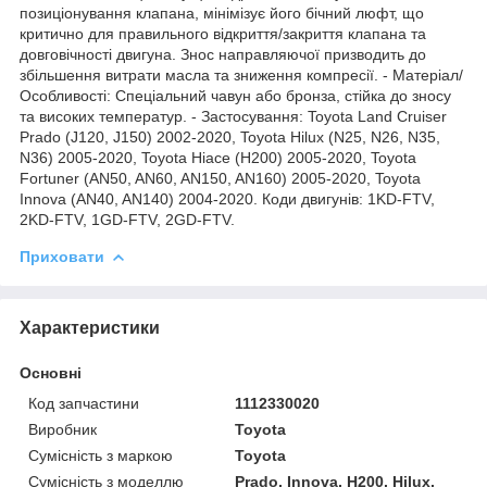
позиціонування клапана, мінімізує його бічний люфт, що
критично для правильного відкриття/закриття клапана та
довговічності двигуна. Знос направляючої призводить до
збільшення витрати масла та зниження компресії. - Матеріал/
Особливості: Спеціальний чавун або бронза, стійка до зносу
та високих температур. - Застосування: Toyota Land Cruiser
Prado (J120, J150) 2002-2020, Toyota Hilux (N25, N26, N35,
N36) 2005-2020, Toyota Hiace (H200) 2005-2020, Toyota
Fortuner (AN50, AN60, AN150, AN160) 2005-2020, Toyota
Innova (AN40, AN140) 2004-2020. Коди двигунів: 1KD-FTV,
2KD-FTV, 1GD-FTV, 2GD-FTV.
Приховати
Характеристики
Основні
Код запчастини
1112330020
Виробник
Toyota
Сумісність з маркою
Toyota
Сумісність з моделлю
Prado, Innova, H200, Hilux,