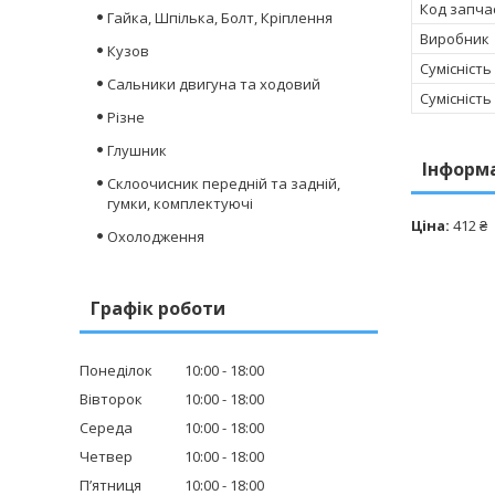
Код запча
Гайка, Шпілька, Болт, Кріплення
Виробник
Кузов
Сумісність
Сальники двигуна та ходовий
Сумісність
Різне
Глушник
Інформ
Склоочисник передній та задній,
гумки, комплектуючі
Ціна:
412 ₴
Охолодження
Графік роботи
Понеділок
10:00
18:00
Вівторок
10:00
18:00
Середа
10:00
18:00
Четвер
10:00
18:00
Пʼятниця
10:00
18:00