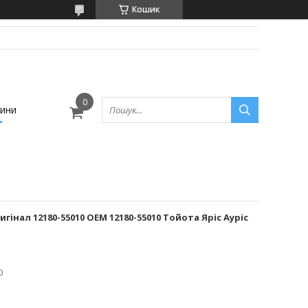
Кошик
ини
інал 12180-55010 OEM 12180-55010 Тойота Яріс Ауріс
0