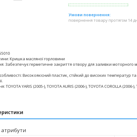
повернення товару протягом 14 д
55010
тини: Кришка масляної горловини
я: Забезпечує герметичне закриття отвору для заливки моторного м
обливості: Високоякісний пластик, стійкий до високих температур та
ї.
: TOYOTA YARIS (2005-), TOYOTA AURIS (2006-), TOYOTA COROLLA (2006-), 
еристики
 атрибути