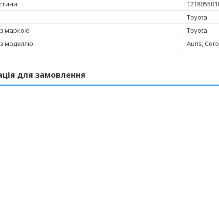
стини
121805501
Toyota
 з маркою
Toyota
 з моделлю
Auris, Coro
ація для замовлення