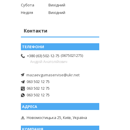
Субота
Вихідний
Неділя
Вихідний
Контакти
0675021275
+380 (63) 502-12-75
Андрій Анатолійович
mazaevgumaservise@ukr.net
063 502 12 75
063 502 12 75
063 502 12 75
Новомостицька 25, Київ, Україна