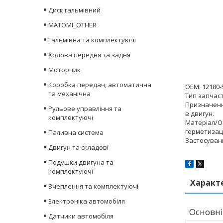
Диск гальмівний
MATOMI_OTHER
Гальмівна та комплектуючі
Ходова передня та задня
Моторчик
Коробка передач, автоматична
OEM: 12180-
та механічна
Тип запчас
Призначенн
Рульове управління та
в двигун.
комплектуючі
Матеріал/Ос
герметизаці
Паливна система
Застосування
Двигун та складові
Подушки двигуна та
комплектуючі
Характ
Зчеплення та комплектуючі
Електроніка автомобіля
Основні
Датчики автомобіля