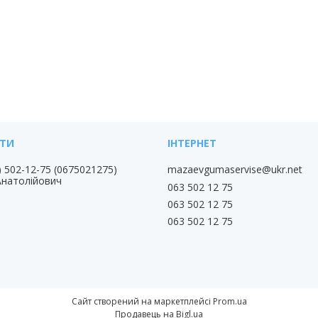
) 502-12-75
0675021275
mazaevgumaservise@ukr.net
Анатолійович
063 502 12 75
063 502 12 75
063 502 12 75
Сайт створений на маркетплейсі
Prom.ua
Продавець на Bigl.ua