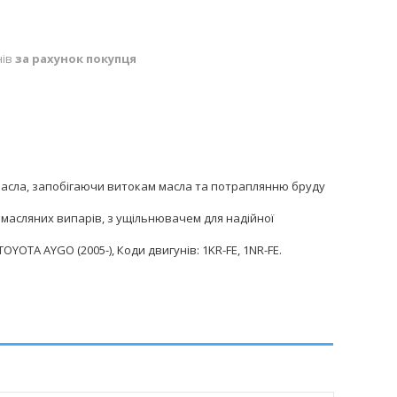
нів
за рахунок покупця
асла, запобігаючи витокам масла та потраплянню бруду
 масляних випарів, з ущільнювачем для надійної
TOYOTA AYGO (2005-), Коди двигунів: 1KR-FE, 1NR-FE.