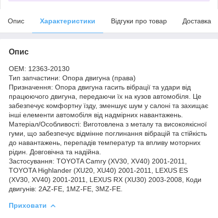
Опис
Характеристики
Відгуки про товар
Доставка
Опис
OEM: 12363-20130
Тип запчастини: Опора двигуна (права)
Призначення: Опора двигуна гасить вібрації та удари від
працюючого двигуна, передаючи їх на кузов автомобіля. Це
забезпечує комфортну їзду, зменшує шум у салоні та захищає
інші елементи автомобіля від надмірних навантажень.
Матеріал/Особливості: Виготовлена з металу та високоякісної
гуми, що забезпечує відмінне поглинання вібрацій та стійкість
до навантажень, перепадів температур та впливу моторних
рідин. Довговічна та надійна.
Застосування: TOYOTA Camry (XV30, XV40) 2001-2011,
TOYOTA Highlander (XU20, XU40) 2001-2011, LEXUS ES
(XV30, XV40) 2001-2011, LEXUS RX (XU30) 2003-2008, Коди
двигунів: 2AZ-FE, 1MZ-FE, 3MZ-FE.
Приховати