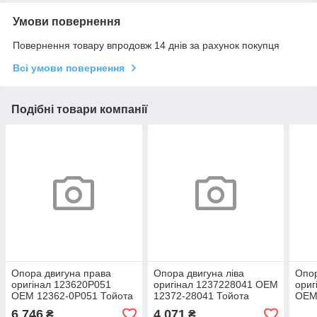
Умови повернення
Повернення товару впродовж 14 днів за рахунок покупця
Всі умови повернення
Подібні товари компанії
Опора двигуна права
Опора двигуна ліва
Опор
оригінал 123620P051
оригінал 1237228041 OEM
ориг
OEM 12362-0P051 Тойота
12372-28041 Тойота
OEM
Камрі, Лексус ЕС 2011-
Камрі, РАВ4, Хайлендер
Камр
6 746
4 071
₴
₴