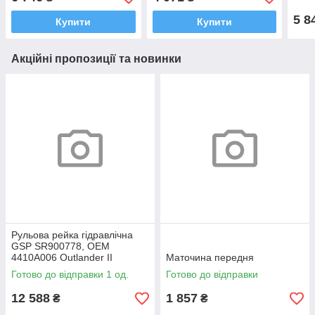
2018
2001-2012
2011
5 8
Купити
Купити
Акційні пропозиції та новинки
Рульова рейка гідравлічна
GSP SR900778, OEM
4410A006 Outlander II
Маточина передня
Готово до відправки 1 од.
Готово до відправки
12 588
1 857
₴
₴