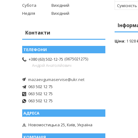
Субота
Вихідний
Сумісність
Неділя
Вихідний
Інформ
Контакти
Ціна:
1 928 
0675021275
+380 (63) 502-12-75
Андрій Анатолійович
mazaevgumaservise@ukr.net
063 502 12 75
063 502 12 75
063 502 12 75
Новомостицька 25, Київ, Україна