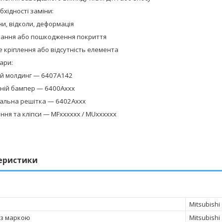
хідності заміни:
и, відколи, деформація
тання або пошкодження покриття
 кріплення або відсутність елемента
ари:
й молдинг —
6407A142
ній бампер —
6400Axxx
альна решітка —
6402Axxx
ення та кліпси —
MFxxxxxx / MUxxxxxx
еристики
Mitsubishi
 з маркою
Mitsubishi