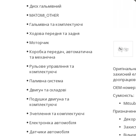
Диск гальмівний
MATOMI_OTHER
Гальмівна та комплектуючі
Ходова передня та задня
Моторчик
Коробка передач, автоматична
та механічна
Рульове управління та
Оригінальн
комплектуючі
захисний е
доопрацюва
Паливна система
OEM номер
Двигун та складові
Сумісність:
Подушки двигуна та
Mitsub
комплектуючі
Призначенн
Зчеплення та комплектуючі
Декор
Електроніка автомобіля
Захис
Датчики автомобіля
Віднов