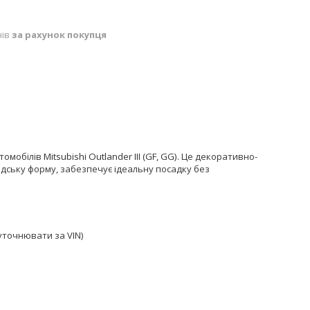
нів
за рахунок покупця
томобілів
Mitsubishi Outlander III (GF, GG)
. Це декоративно-
дську форму, забезпечує ідеальну посадку без
(уточнювати за VIN)