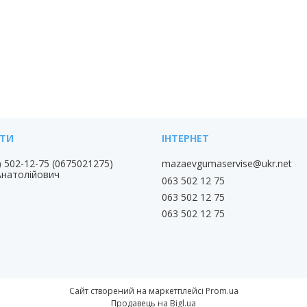
) 502-12-75
0675021275
mazaevgumaservise@ukr.net
Анатолійович
063 502 12 75
063 502 12 75
063 502 12 75
Сайт створений на маркетплейсі
Prom.ua
Продавець на Bigl.ua