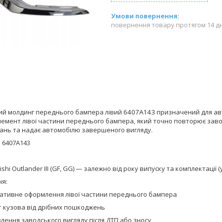
повернення товару протягом 14 д
ий молдинг переднього бампера лівий
6407A143
призначений для ав
лемент лівої частини переднього бампера, який точно повторює заво
нь та надає автомобілю завершеного вигляду.
:
6407A143
ishi Outlander III (GF, GG) — залежно від року випуску та комплектації 
я:
ативне оформлення лівої частини переднього бампера
т кузова від дрібних пошкоджень
лення заводського вигляду після ДТП або зносу