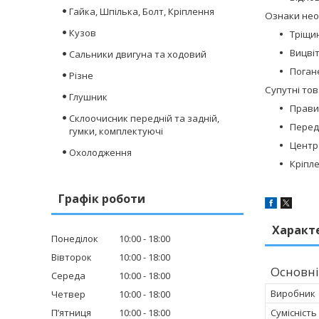
Гайка, Шпілька, Болт, Кріплення
Ознаки необ
Кузов
Тріщин
Вицві
Сальники двигуна та ходовий
Погане
Різне
Супутні тов
Глушник
Прави
Склоочисник передній та задній,
Перед
гумки, комплектуючі
Центр
Охолодження
Кріпл
Графік роботи
Характ
Понеділок
10:00
18:00
Вівторок
10:00
18:00
Основні
Середа
10:00
18:00
Виробник
Четвер
10:00
18:00
Пʼятниця
10:00
18:00
Сумісність