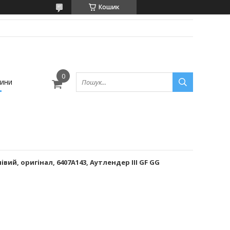
Кошик
ини
ий, оригінал, 6407A143, Аутлендер III GF GG