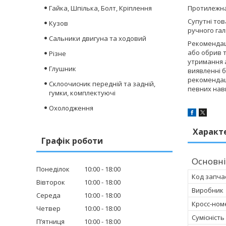
Гайка, Шпілька, Болт, Кріплення
Протилежна
Супутні то
Кузов
ручного гал
Сальники двигуна та ходовий
Рекомендац
або обрив 
Різне
утримання а
Глушник
виявленні 
рекомендаці
Склоочисник передній та задній,
певних нави
гумки, комплектуючі
Охолодження
Характ
Графік роботи
Основні
Понеділок
10:00
18:00
Код запча
Вівторок
10:00
18:00
Виробник
Середа
10:00
18:00
Кросс-ном
Четвер
10:00
18:00
Сумісність
Пʼятниця
10:00
18:00