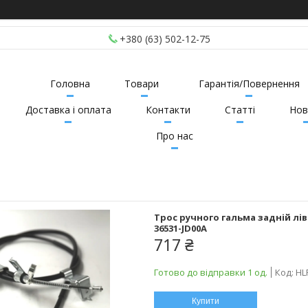
+380 (63) 502-12-75
Головна
Товари
Гарантія/Повернення
Доставка і оплата
Контакти
Статті
Нов
Про нас
Трос ручного гальма задній ліви
36531-JD00A
717 ₴
Готово до відправки 1 од.
Код:
HL
Купити