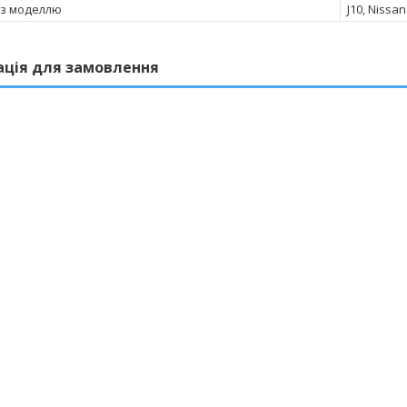
 з моделлю
J10, Nissa
ація для замовлення