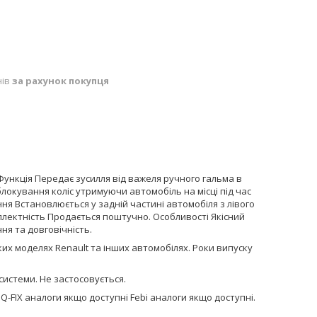
нів
за рахунок покупця
Функція Передає зусилля від важеля ручного гальма в
блокування коліс утримуючи автомобіль на місці під час
я Встановлюється у задній частині автомобіля з лівого
плектність Продається поштучно. Особливості Якісний
ня та довговічність.
ких моделях Renault та інших автомобілях. Роки випуску
системи. Не застосовується.
Q-FIX аналоги якщо доступні Febi аналоги якщо доступні.