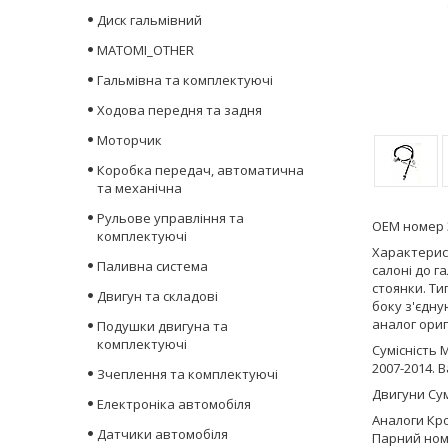
Диск гальмівний
MATOMI_OTHER
Гальмівна та комплектуючі
Ходова передня та задня
Моторчик
Коробка передач, автоматична
та механічна
Рульове управління та
ОЕМ номер 
комплектуючі
Характерист
Паливна система
салоні до г
стоянки. Ти
Двигун та складові
боку з'єдну
аналог ориг
Подушки двигуна та
комплектуючі
Сумісність 
2007-2014. 
Зчеплення та комплектуючі
Двигуни Сум
Електроніка автомобіля
Аналоги Кро
Датчики автомобіля
Парний номе