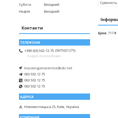
Сумісність
Субота
Вихідний
Неділя
Вихідний
Інформ
Контакти
Ціна:
717 ₴
0675021275
+380 (63) 502-12-75
Андрій Анатолійович
mazaevgumaservise@ukr.net
063 502 12 75
063 502 12 75
063 502 12 75
Новомостицька 25, Київ, Україна