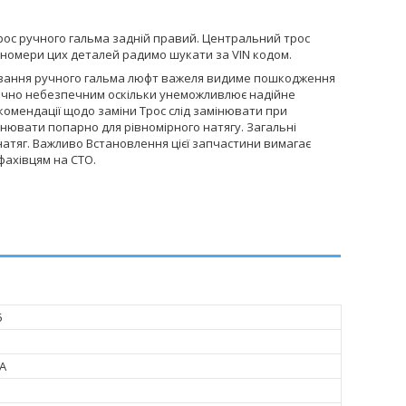
рос ручного гальма задній правий. Центральний трос
М номери цих деталей радимо шукати за VIN кодом.
ювання ручного гальма люфт важеля видиме пошкодження
тично небезпечним оскільки унеможливлює надійне
комендації щодо заміни Трос слід замінювати при
нювати попарно для рівномірного натягу. Загальні
натяг. Важливо Встановлення цієї запчастини вимагає
фахівцям на СТО.
5
0A