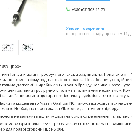
+380 (63) 502-12-75
повернення товару протягом 14 д
36531-JD00A
ики Тип запчастині Трос ручного гальма задній лівий. Призначення 
альмівного механізму заднього лівого колеса. Це забезпечує надійне 
п гальма Дисковий. Виробник NTY. Країна бренду Польща. Розташуванн
ючи центральний трос ручного гальма з гальмівним механізмом. Ком
інальної запчастини що гарантує ідеальну сумісність точне натягуван
Марки та моделі авто Nissan Qashqai J10. Також застосовується на дея
Важливо Необхідна перевірка за VIN кодом для точного підбору.
існість не залежить від типу двигуна оскільки це елемент гальмівної 
с-номери Оригінальні 36531-JD00A Nissan 001D2110 Renault. Замінники 
р для правої сторони HLR NS 004.