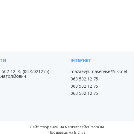
) 502-12-75
0675021275
mazaevgumaservise@ukr.net
Анатолійович
063 502 12 75
063 502 12 75
063 502 12 75
Сайт створений на маркетплейсі
Prom.ua
Продавець на Bigl.ua