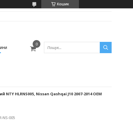
Кошик
ини
й NTY HLRNS005, Nissan Qashqai J10 2007-2014 OEM
R-NS-005