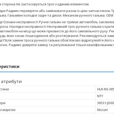
 сторона Не застосовується трос є єдиним елементом.
вари Радимо перевіряти або замінювати разом із цією запчастиною Т
ьма. Гальмівні колодки задні та диски. Механізм ручного гальма. ОЕ
ії Ознаки несправності Ручне гальмо не тримає автомобіль заклин
троса. Наслідки несправності Несправний трос ручного гальма є кри
втомобіля на місці що може призвести до його самовільного руху. Ре
будь яких ознак пошкодження або розтягування. Рекомендується замі
ї Після заміни троса ручного гальма обов'язково відрегулюйте його 
чок. Радимо довіряти заміну та регулювання тільки кваліфікованим 
еристики
 атрибути
стини
HLR-NS-00
NTY
ери
36531-JD0
 з маркою
Nissan