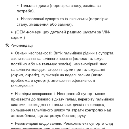
(перевірка зносу, заміна за
Гальмівні диски
потреби).
та їх
(перевірка
Направляючі супорта
пильовики
стану, змащення або заміна).
(OEM-номери цих деталей радимо шукати за VIN-
кодом.)
🛠
:
Рекомендації
:
з супорта,
Ознаки несправності
Витік гальмівної рідини
(колесо гальмує
заклинювання гальмівного поршня
постійно або не гальмує зовсім),
нерівномірний знос
,
при гальмуванні
гальмівних колодок
сторонні шуми
(скрип, скрегіт),
(якщо
пульсація на педалі гальма
проблема в супорті),
зменшення ефективності
.
гальмування
: Несправний супорт може
Наслідки несправності
призвести до
,
повного відказу гальм
перегріву гальмівної
,
,
системи
пошкодження гальмівних дисків та колодок
та втрати контролю над
збільшення гальмівного шляху
автомобілем, що загрожує безпеці руху.
: Ремкомплект супорта слід
Рекомендації щодо заміни
використовувати при виявленні витоків гальмівної