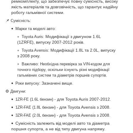
ремкомплекту, що забезпечує повну сумісність, високу
якість матеріалів та довговічність, що гарантує надійну
роботу гальмівної системи.
📌
:
Сумісність
:
Марки та моделі авто
: Модифікації з двигуном 1.6L
Toyota Auris
(1ZRFE), випуску 2007-2012 років.
: Модифікації 1.8L та 2.0L, випуску
Toyota Avensis
з 2008 року.
Важливо: Необхідна перевірка за VIN-кодом для
точного підбору, оскільки існують різні модифікації
гальмівних систем та діаметрів поршнів супортів.
: Зазначені вище.
Роки випуску
⚙️
:
Двигуни
- для Toyota Auris 2007-2012.
1ZR-FE (1.6L бензин)
- для Toyota Avensis з 2008.
1ZR-FAE (1.8L бензин)
- для Toyota Avensis з 2008.
3ZR-FAE (2.0L бензин)
Сумісність залежить від моделі авто та діаметра
поршня супорта, а не від типу двигуна напряму.