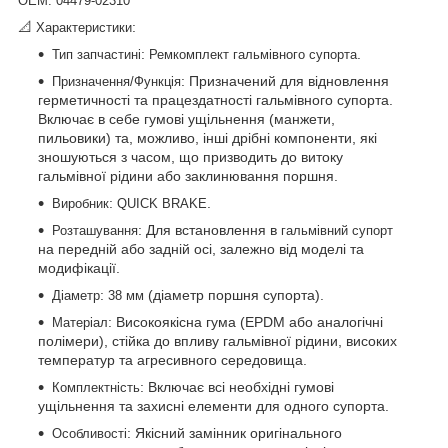
OEM
:
04479-02310
📐
:
Характеристики
:
.
Тип запчастині
Ремкомплект гальмівного супорта
: Призначений для відновлення
Призначення/Функція
герметичності та працездатності гальмівного супорта.
Включає в себе гумові ущільнення (манжети,
пильовики) та, можливо, інші дрібні компоненти, які
зношуються з часом, що призводить до витоку
гальмівної рідини або заклинювання поршня.
:
.
Виробник
QUICK BRAKE
: Для встановлення в
Розташування
гальмівний супорт
на передній або задній осі, залежно від моделі та
модифікації.
:
(діаметр поршня супорта).
Діаметр
38 мм
: Високоякісна гума (EPDM або аналогічні
Матеріал
полімери), стійка до впливу гальмівної рідини, високих
температур та агресивного середовища.
: Включає всі необхідні гумові
Комплектність
ущільнення та захисні елементи для одного супорта.
: Якісний замінник оригінального
Особливості