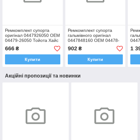
Ремкомплект супорта
Ремкомплект супорта
Ремк
оригінал 0447926050 OEM
гальмівного оригінал
галь
04479-26050 Тойота Хайс
0447848160 OEM 04478-
044
2005-2019, Хайлюкс 2005-
48160 Тойота РАВ4,
0C04
666
902
1 3
₴
₴
2015
Хайлендер 2018-
Секв
Купити
Купити
Акційні пропозиції та новинки