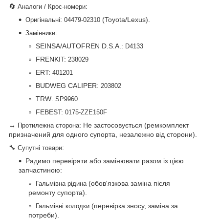
🔄
:
Аналоги / Крос-номери
:
(Toyota/Lexus).
Оригінальні
04479-02310
:
Замінники
SEINSA/AUTOFREN D.S.A.:
D4133
FRENKIT:
238029
ERT:
401201
BUDWEG CALIPER:
203802
TRW:
SP9960
FEBEST:
0175-ZZE150F
↔
: Не застосовується (ремкомплект
Протилежна сторона
призначений для одного супорта, незалежно від сторони).
🔧
:
Супутні товари
Радимо перевіряти або замінювати разом із цією
запчастиною:
(обов'язкова заміна після
Гальмівна рідина
ремонту супорта).
(перевірка зносу, заміна за
Гальмівні колодки
потреби).