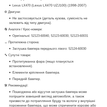
(Lexus LX470 UZJ100) (1998-2007)
Lexus LX470
⚙️ Двигуни:
Не застосовується (деталь кузова, сумісність не
залежить від типу двигуна).
🔄 Аналоги / Крос-номери:
:
,
,
Оригінальні
52123-60040
52123-60030
52123-60031
↔ Протилежна сторона:
:
Заглушка бампера переднього лівого
52124-60030
🔧 Супутні товари:
Протитуманна фара (якщо планується
встановлення).
Елементи кріплення бампера.
Передній бампер.
🛠 Рекомендації:
може
Пошкоджена або відсутня заглушка бампера
погіршити зовнішній вигляд автомобіля, а також
призвести до потрапляння бруду та вологи у внутрішні
порожнини бампера, що може спричинити корозію або