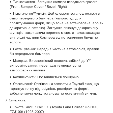
:
Тип запчастині
Заглушка бампера переднього правого
(Front Bumper Cover / Bezel, Right)
: Цей елемент встановлюється в
Призначення/Функція
отвір переднього бампера (наприклад, для
протитуманної фари, якщо вона не встановлена, або як
декоративна вставка). Заглушка виконує декоративну
функцію, закриваючи порожнє місце, а також захищає
внутрішні частини бампера від потрапляння бруду та
вологи.
: Передня частина автомобіля, правий
Розташування
бік переднього бампера.
: Високоякісний пластик, стійкий до УФ-
Матеріал
випромінювання, перепадів температур та
атмосферних впливів.
: Поставляється поштучно.
Комплектність
:
, що
Особливості
Оригінальна запчастина Toyota/Lexus
гарантує точну відповідність розмірам та формі,
забезпечуючи легку установку та естетичний вигляд.
📌 Сумісність:
(Toyota Land Cruiser UZJ100,
Тойота Land Cruiser 100
FZJ100) (1998-2007)