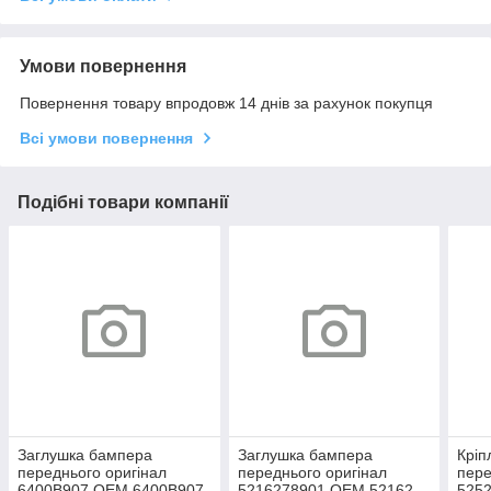
Умови повернення
Повернення товару впродовж 14 днів за рахунок покупця
Всі умови повернення
Подібні товари компанії
Заглушка бампера
Заглушка бампера
Кріп
переднього оригінал
переднього оригінал
пере
6400B907 OEM 6400B907
5216278901 OEM 52162-
525