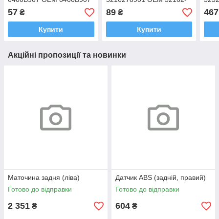
Міцубісі Аутлендер 2012-
78901 Тойота C-HR 2016-
6004
57
89
467
₴
₴
2015
Круз
Купити
Купити
Акційні пропозиції та новинки
Маточина задня (ліва)
Датчик ABS (задній, правий)
Готово до відправки
Готово до відправки
2 351
604
₴
₴