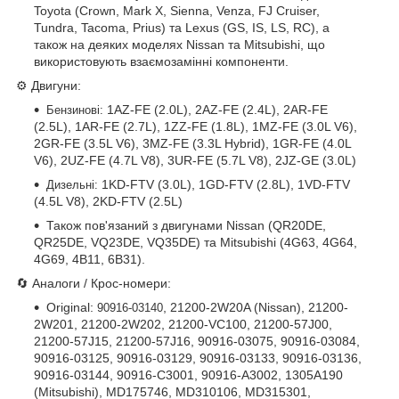
Toyota (Crown, Mark X, Sienna, Venza, FJ Cruiser,
Tundra, Tacoma, Prius) та Lexus (GS, IS, LS, RC), а
також на деяких моделях Nissan та Mitsubishi, що
використовують взаємозамінні компоненти.
⚙️ Двигуни:
1AZ-FE (2.0L), 2AZ-FE (2.4L), 2AR-FE
Бензинові:
(2.5L), 1AR-FE (2.7L), 1ZZ-FE (1.8L), 1MZ-FE (3.0L V6),
2GR-FE (3.5L V6), 3MZ-FE (3.3L Hybrid), 1GR-FE (4.0L
V6), 2UZ-FE (4.7L V8), 3UR-FE (5.7L V8), 2JZ-GE (3.0L)
1KD-FTV (3.0L), 1GD-FTV (2.8L), 1VD-FTV
Дизельні:
(4.5L V8), 2KD-FTV (2.5L)
Також пов'язаний з двигунами Nissan (QR20DE,
QR25DE, VQ23DE, VQ35DE) та Mitsubishi (4G63, 4G64,
4G69, 4B11, 6B31).
🔄 Аналоги / Крос-номери:
Original:
, 21200-2W20A (Nissan), 21200-
90916-03140
2W201, 21200-2W202, 21200-VC100, 21200-57J00,
21200-57J15, 21200-57J16, 90916-03075, 90916-03084,
90916-03125, 90916-03129, 90916-03133, 90916-03136,
90916-03144, 90916-C3001, 90916-A3002, 1305A190
(Mitsubishi), MD175746, MD310106, MD315301,