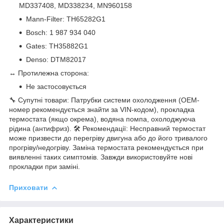
MD337408, MD338234, MN960158
Mann-Filter: TH65282G1
Bosch: 1 987 934 040
Gates: TH35882G1
Denso: DTM82017
↔ Протилежна сторона:
Не застосовується
🔧 Супутні товари: Патрубки системи охолодження (OEM-
номер рекомендується знайти за VIN-кодом), прокладка
термостата (якщо окрема), водяна помпа, охолоджуюча
рідина (антифриз). 🛠 Рекомендації: Несправний термостат
може призвести до перегріву двигуна або до його тривалого
прогріву/недогріву. Заміна термостата рекомендується при
виявленні таких симптомів. Завжди використовуйте нові
прокладки при заміні.
Приховати
Характеристики