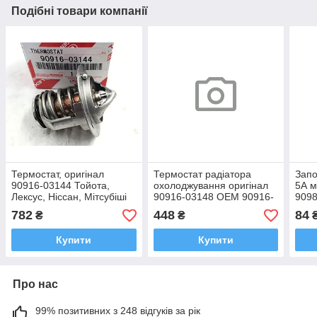
Подібні товари компанії
Термостат, оригінал
Термостат радіатора
Запо
90916-03144 Тойота,
охолоджування оригінал
5А м
Лексус, Ніссан, Мітсубіші
90916-03148 OEM 90916-
9098
2000-2024
03148, 90916-03136
Лекс
782
448
84
₴
₴
Тойота Камрі, РА
Купити
Купити
Про нас
99% позитивних з 248 відгуків за рік