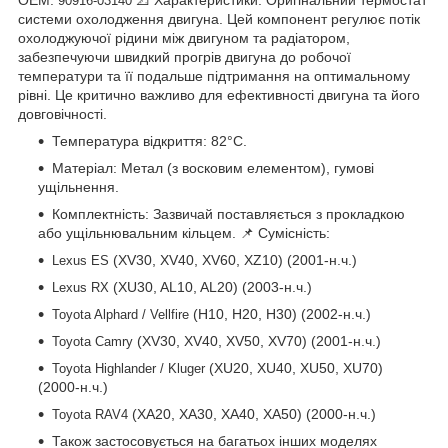
90916-03140
системи охолодження двигуна. Цей компонент регулює потік
охолоджуючої рідини між двигуном та радіатором,
забезпечуючи швидкий прогрів двигуна до робочої
температури та її подальше підтримання на оптимальному
рівні. Це критично важливо для ефективності двигуна та його
довговічності.
Температура відкриття: 82°C.
Матеріал: Метал (з восковим елементом), гумові
ущільнення.
Комплектність: Зазвичай поставляється з прокладкою
або ущільнювальним кільцем. 📌 Сумісність:
(XV30, XV40, XV60, XZ10) (2001-н.ч.)
Lexus ES
(XU30, AL10, AL20) (2003-н.ч.)
Lexus RX
(H10, H20, H30) (2002-н.ч.)
Toyota Alphard / Vellfire
(XV30, XV40, XV50, XV70) (2001-н.ч.)
Toyota Camry
(XU20, XU40, XU50, XU70)
Toyota Highlander / Kluger
(2000-н.ч.)
(XA20, XA30, XA40, XA50) (2000-н.ч.)
Toyota RAV4
Також застосовується на багатьох інших моделях