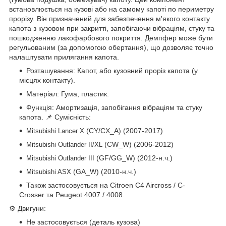
встановлюється на кузові або на самому капоті по периметру
прорізу. Він призначений для забезпечення м'якого контакту
капота з кузовом при закритті, запобігаючи вібраціям, стуку та
пошкодженню лакофарбового покриття. Демпфер може бути
регульованим (за допомогою обертання), що дозволяє точно
налаштувати прилягання капота.
Розташування: Капот, або кузовний проріз капота (у
місцях контакту).
Матеріал: Гума, пластик.
Функція: Амортизація, запобігання вібраціям та стуку
капота. 📌 Сумісність:
(CY/CX_A) (2007-2017)
Mitsubishi Lancer X
(CW_W) (2006-2012)
Mitsubishi Outlander II/XL
(GF/GG_W) (2012-н.ч.)
Mitsubishi Outlander III
(GA_W) (2010-н.ч.)
Mitsubishi ASX
Також застосовується на Citroen C4 Aircross / C-
Crosser та Peugeot 4007 / 4008.
⚙️ Двигуни:
Не застосовується (деталь кузова)