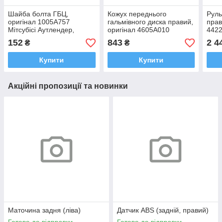
Шайба болта ГБЦ,
Кожух переднього
Руль
оригінал 1005A757
гальмівного диска правий,
прав
Мітсубісі Аутлендер,
оригінал 4605A010
4422
Лансер Х, АСХ 2006-2024
Мітсубісі Лансер,
Ланс
152
843
2 4
₴
₴
Аутлендер, АСХ 2006-
2006
2024
Купити
Купити
Акційні пропозиції та новинки
Маточина задня (ліва)
Датчик ABS (задній, правий)