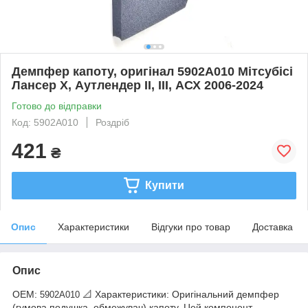
Демпфер капоту, оригінал 5902A010 Мітсубісі
Лансер Х, Аутлендер II, III, АСХ 2006-2024
Готово до відправки
Код: 5902A010
Роздріб
421
₴
Купити
Опис
Характеристики
Відгуки про товар
Доставка
Опис
OEM:
📐 Характеристики: Оригінальний демпфер
5902A010
(гумова подушка, обмежувач) капоту. Цей компонент