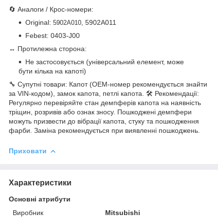
🔄 Аналоги / Крос-номери:
Original:
, 5902A011
5902A010
Febest: 0403-J00
↔ Протилежна сторона:
Не застосовується (універсальний елемент, може
бути кілька на капоті)
🔧 Супутні товари: Капот (OEM-номер рекомендується знайти
за VIN-кодом), замок капота, петлі капота. 🛠 Рекомендації:
Регулярно перевіряйте стан демпферів капота на наявність
тріщин, розривів або ознак зносу. Пошкоджені демпфери
можуть призвести до вібрації капота, стуку та пошкодження
фарби. Заміна рекомендується при виявленні пошкоджень.
Приховати
Характеристики
Основні атрибути
Виробник
Mitsubishi