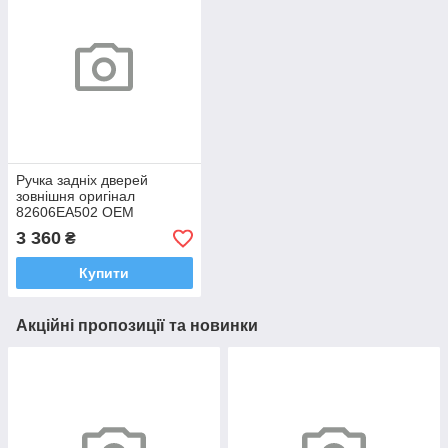
Ручка задніх дверей
зовнішня оригінал
82606EA502 OEM
82606EA502 Ніссан
3 360
₴
Патфайндер Навара
2004-2015
Купити
Акційні пропозиції та новинки