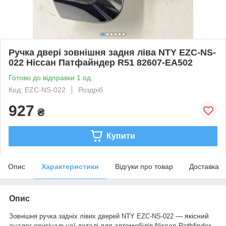
Ручка двері зовнішня задня ліва NTY EZC-NS-
022 Ніссан Патфайндер R51 82607-EA502
Готово до відправки 1 од.
Код: EZC-NS-022
Роздріб
927
₴
Купити
Опис
Характеристики
Відгуки про товар
Доставка
Опис
— якісний
Зовнішня ручка задніх лівих дверей NTY EZC-NS-022
аналог оригінальної деталі для автомобілів Nissan Pathfinder