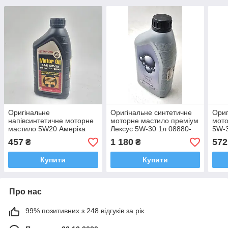
Оригінальне
Оригінальне синтетичне
Ориг
напівсинтетичне моторне
моторне мастило преміум
мото
мастило 5W20 Амеріка
Лексус 5W-30 1л 08880-
5W-3
0.946 л. 00279-1QT20
83050
457
1 180
572
₴
₴
Купити
Купити
Про нас
99% позитивних з 248 відгуків за рік