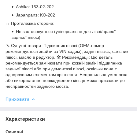
Ashika: 153-02-202
Japanparts: KO-202
↔ Протилежна сторона:
Не застосовується (універсальне для лівої/правої
задньої півосі)
🔧 Супутні товари: Підшипник півосі (OEM-номер
рекомендується знайти за VIN-кодом), задня піввісь, сальник
півосі, масло в редуктор. 🛠 Рекомендації: Цю деталь
рекомендується замінювати при кожній заміні підшипника
задньої півосі або при демонтажі півосі, оскільки вона є
одноразовим елементом кріплення. Неправильна установка
або використання пошкодженого кільця може призвести до
несправностей заднього моста.
Приховати
Характеристики
Основні