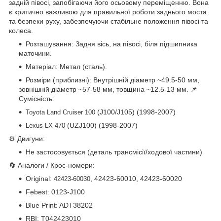
задній півосі, запобігаючи його осьовому переміщенню. Вона
є критично важливою для правильної роботи заднього моста
та безпеки руху, забезпечуючи стабільне положення півосі та
колеса.
Розташування: Задня вісь, на півосі, біля підшипника
маточини.
Матеріал: Метал (сталь).
Розміри (приблизні): Внутрішній діаметр ~49.5-50 мм,
зовнішній діаметр ~57-58 мм, товщина ~12.5-13 мм. 📌
Сумісність:
(J100/J105) (1998-2007)
Toyota Land Cruiser 100
(UZJ100) (1998-2007)
Lexus LX 470
⚙️ Двигуни:
Не застосовується (деталь трансмісії/ходової частини)
🔄 Аналоги / Крос-номери:
Original:
, 42423-60010, 42423-60020
42423-60030
Febest: 0123-J100
Blue Print: ADT38202
RBI: T042423010