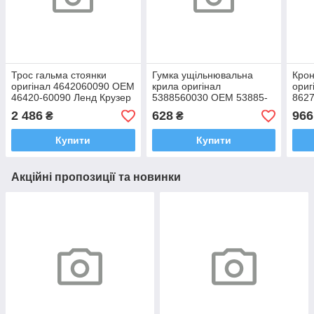
Трос гальма стоянки
Гумка ущільнювальна
Крон
оригінал 4642060090 OEM
крила оригінал
ориг
46420-60090 Ленд Крузер
5388560030 OEM 53885-
8627
100, Лексус ЛХ470 1998-
60030 Тойота Ленд Крузер
Круз
2 486
628
966
₴
₴
2007
100, Лексус ЛХ470 1
1998
Купити
Купити
Акційні пропозиції та новинки