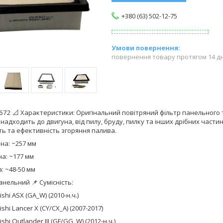
+380 (63) 502-12-75
повернення товару протягом 14 д
672
📐 Характеристики: Оригінальний повітряний фільтр панельного
 надходить до двигуна, від пилу, бруду, пилку та інших дрібних част
ть та ефективність згоряння палива.
на: ~257 мм
а: ~177 мм
: ~48-50 мм
анельний 📌 Сумісність:
ishi ASX
(GA_W) (2010-н.ч.)
ishi Lancer X
(CY/CX_A) (2007-2017)
shi Outlander III
(GF/GG_W) (2012-н.ч.)