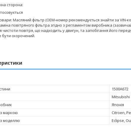
на сторона:
стосовується
товари: Масляний фільтр (OEM-номер рекомендується знайти за VIN-код
аміна повітряного фільтра згідно з регламентом виробника (зазвичай к
 чистоти повітря, що надходить у двигун, та запобігання його перед
е бути скорочений.
еристики
стини
1500A672
Mitsubishi
робник
Японія
 з маркою
Citroen, P
 з моделлю
Eclipse, O