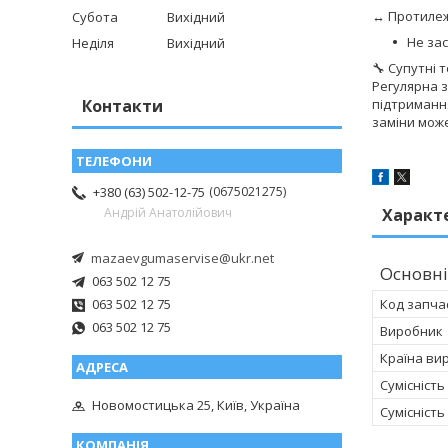
↔ Протилеж
Субота
Вихідний
Не за
Неділя
Вихідний
🔧 Супутні 
Регулярна з
Контакти
підтримання
заміни мож
0675021275
+380 (63) 502-12-75
Характ
Андрій Анатолійович
mazaevgumaservise@ukr.net
Основні
063 502 12 75
063 502 12 75
Код запча
063 502 12 75
Виробник
Країна ви
Сумісність
Новомостицька 25, Київ, Україна
Сумісність