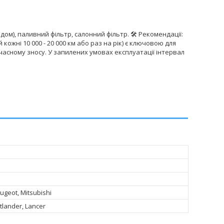
ом), паливний фільтр, салонний фільтр. 🛠 Рекомендації:
ожні 10 000 - 20 000 км або раз на рік) є ключовою для
часному зносу. У запилених умовах експлуатації інтервал
eugeot, Mitsubishi
utlander, Lancer