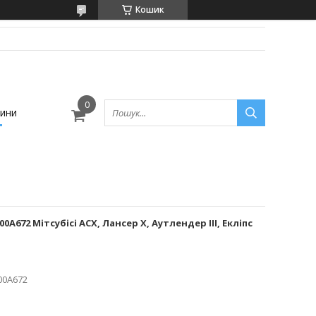
Кошик
ини
0A672 Мітсубісі АСХ, Лансер Х, Аутлендер III, Екліпс
00A672