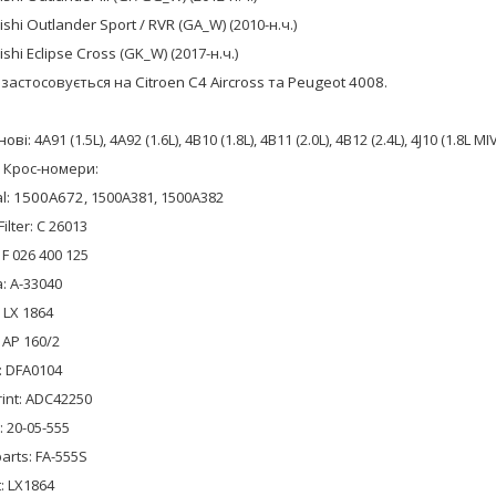
ishi Outlander Sport / RVR
(GA_W) (2010-н.ч.)
ishi Eclipse Cross
(GK_W) (2017-н.ч.)
 застосовується на
Citroen C4 Aircross
та
Peugeot 4008
.
нові:
4A91 (1.5L), 4A92 (1.6L), 4B10 (1.8L), 4B11 (2.0L), 4B12 (2.4L), 4J10 (1.8L MI
/ Крос-номери:
al:
1500A672
, 1500A381, 1500A382
ilter: C 26013
 F 026 400 125
: A-33040
 LX 1864
: AP 160/2
: DFA0104
rint: ADC42250
: 20-05-555
arts: FA-555S
: LX1864