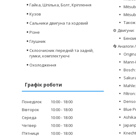
Гайка, Шпілька, Болт, Кріплення
Mitsub
Кузов
Mitsub
Також
Сальники двигуна та ходовий
⚙️ Двигуни:
Різне
Бензи
Глушник
🔄 Аналоги 
Склоочисник передній та задній,
Origin
гумки, комплектуючі
Mann-F
Охолодження
Bosch:
Sakura
Графік роботи
Mahle:
Filtron
Denso
Понеділок
10:00
18:00
Blue P
Вівторок
10:00
18:00
Ashika
Середа
10:00
18:00
Japanp
Четвер
10:00
18:00
Knecht
Пʼятниця
10:00
18:00