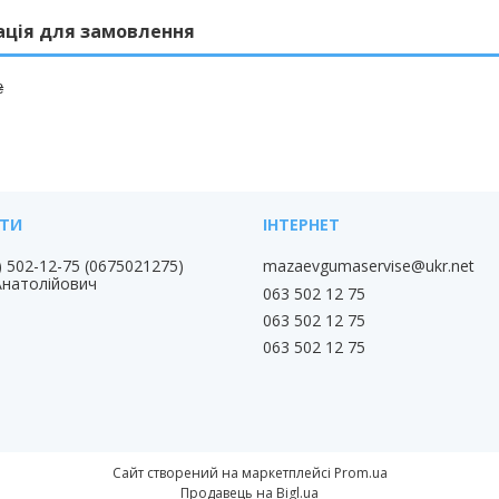
ація для замовлення
₴
) 502-12-75
0675021275
mazaevgumaservise@ukr.net
Анатолійович
063 502 12 75
063 502 12 75
063 502 12 75
Сайт створений на маркетплейсі
Prom.ua
Продавець на Bigl.ua