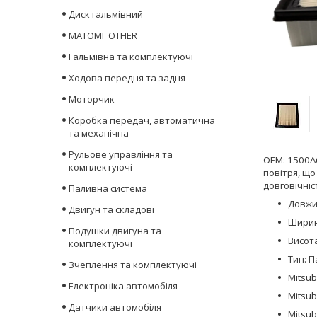
Диск гальмівний
MATOMI_OTHER
Гальмівна та комплектуючі
Ходова передня та задня
Моторчик
Коробка передач, автоматична
та механічна
Рульове управління та
OEM:
1500A
комплектуючі
повітря, що
довговічніс
Паливна система
Довжи
Двигун та складові
Ширин
Подушки двигуна та
Висота
комплектуючі
Тип: П
Зчеплення та комплектуючі
Mitsub
Електроніка автомобіля
Mitsub
Датчики автомобіля
Mitsubi