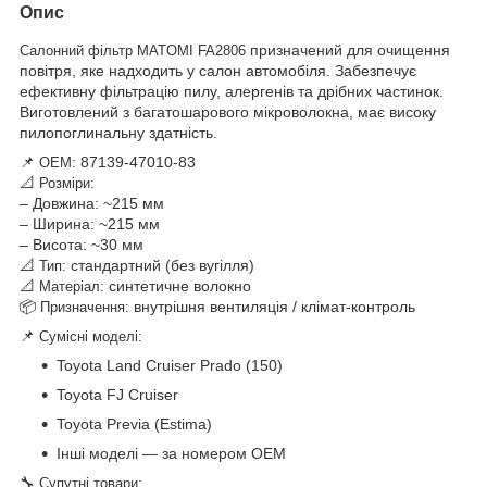
Опис
призначений для очищення
Салонний фільтр MATOMI FA2806
повітря, яке надходить у салон автомобіля. Забезпечує
ефективну фільтрацію пилу, алергенів та дрібних частинок.
Виготовлений з багатошарового мікроволокна, має високу
пилопоглинальну здатність.
📌
87139-47010-83
OEM:
📐
Розміри:
– Довжина: ~215 мм
– Ширина: ~215 мм
– Висота: ~30 мм
📐
стандартний (без вугілля)
Тип:
📐
синтетичне волокно
Матеріал:
📦
внутрішня вентиляція / клімат-контроль
Призначення:
📌
Сумісні моделі:
Toyota Land Cruiser Prado (150)
Toyota FJ Cruiser
Toyota Previa (Estima)
Інші моделі — за номером OEM
🔧
Супутні товари: