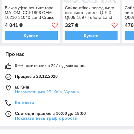
Віскомуфта вентилятора
Сайлентблок переднього
Сайл
MATOMI CCF1806 OEM
нижнього важеля Q-FIX
нижн
16210-31040 Land Cruiser
Q005-1697 Тойота Land
Q005
Prado 150, FJ Cruiser
Cruiser Prado, 4-Runner,
Crui
4 041
327
470
₴
₴
FJ Cruiser, Lexus GX 2006-
FJ C
н.ч. OEM
н.ч.
Купити
Купити
Про нас
99% позитивних з 247 відгуків за рік
Працює з 23.12.2020
м. Київ
Новомостицька 25, Київ, Україна
Контакти
Сьогодні працює з 10:00 до 18:00
Показати весь графік роботи