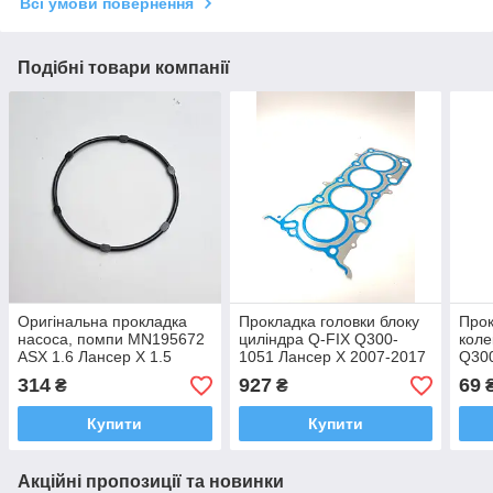
Всі умови повернення
Подібні товари компанії
Оригінальна прокладка
Прокладка головки блоку
Прок
насоса, помпи MN195672
циліндра Q-FIX Q300-
коле
ASX 1.6 Лансер Х 1.5
1051 Лансер Х 2007-2017
Q300
2007-2017
1. ASX 2010-2019 1.Кольт
200
314
927
69
₴
₴
2004-2008 1. 1.5
Купити
Купити
Акційні пропозиції та новинки