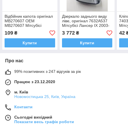
Відбійник капота оригінал
Дзеркало заднього виду
Кліп
MB270607 OEM
ліве, оригінал 7632A537
740
MB270607 Мітсубісі
Мітсубісі Лансер IX 2003-
Мітс
Лансер, Галант,
2008
Аутл
109
3 772
42
₴
₴
Аутлендер 1990-2007
Гран
Купити
Купити
Про нас
99% позитивних з 247 відгуків за рік
Працює з 23.12.2020
м. Київ
Новомостицька 25, Київ, Україна
Контакти
Сьогодні вихідний
Показати весь графік роботи