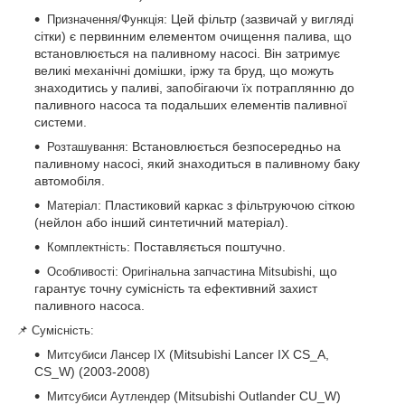
: Цей фільтр (зазвичай у вигляді
Призначення/Функція
сітки) є первинним елементом очищення палива, що
встановлюється на паливному насосі. Він затримує
великі механічні домішки, іржу та бруд, що можуть
знаходитись у паливі, запобігаючи їх потраплянню до
паливного насоса та подальших елементів паливної
системи.
: Встановлюється безпосередньо на
Розташування
паливному насосі, який знаходиться в паливному баку
автомобіля.
: Пластиковий каркас з фільтруючою сіткою
Матеріал
(нейлон або інший синтетичний матеріал).
: Поставляється поштучно.
Комплектність
:
, що
Особливості
Оригінальна запчастина Mitsubishi
гарантує точну сумісність та ефективний захист
паливного насоса.
📌 Сумісність:
(Mitsubishi Lancer IX CS_A,
Митсубиси Лансер IX
CS_W) (2003-2008)
(Mitsubishi Outlander CU_W)
Митсубиси Аутлендер