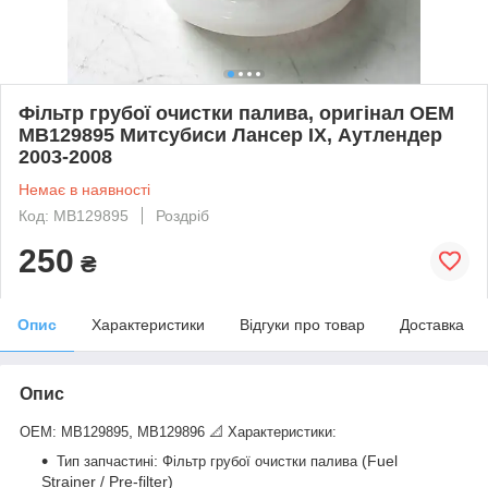
Фільтр грубої очистки палива, оригінал OEM
MB129895 Митсубиси Лансер IX, Аутлендер
2003-2008
Немає в наявності
Код: MB129895
Роздріб
250
₴
Опис
Характеристики
Відгуки про товар
Доставка
Опис
,
OEM:
MB129895
MB129896
📐 Характеристики:
:
(Fuel
Тип запчастині
Фільтр грубої очистки палива
Strainer / Pre-filter)