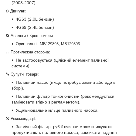
(2003-2007)
⚙️ Двигуни:
4G63 (2.0L бензин)
4G69 (2.4L бензин)
🔄 Аналоги / Крос-номери:
:
,
Оригінальні
MB129895
MB129896
↔ Протилежна сторона:
Не застосовується (цілісний елемент паливної
системи).
🔧 Супутні товари:
Паливний насос (якщо потребує заміни або йде в
зборі).
Паливний фільтр тонкої очистки (рекомендується
замінювати згідно з регламентом).
Ущільнювальне кільце паливного насоса.
🛠 Рекомендації:
може знижувати
Засмічений фільтр грубої очистки
продуктивність паливного насоса, викликати падіння