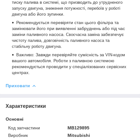
тиску палива в системі, що призводить до
утрудненого
,
,
запуску двигуна
зниження потужності
перебоїв у роботі
або його зупинки.
двигуна
Рекомендується перевіряти стан цього фільтра та
замінювати його при виявленні забруднень або під час
заміни паливного насоса.
забезпечує
Своєчасна заміна
,
та
чистоту палива
довговічність паливного насоса
.
стабільну роботу двигуна
: Завжди перевіряйте сумісність за
Важливо
VIN-кодом
вашого автомобіля. Роботи з паливною системою
рекомендується проводити у спеціалізованих сервісних
центрах.
Приховати
Характеристики
Основні
Код запчастини
MB129895
Виробник
Mitsubishi