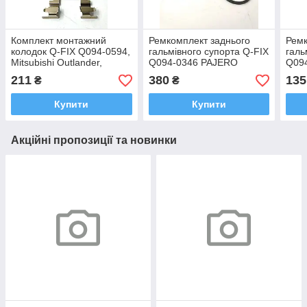
Комплект монтажний
Ремкомплект заднього
Ремк
колодок Q-FIX Q094-0594,
гальмівного супорта Q-FIX
галь
Mitsubishi Outlander,
Q094-0346 PAJERO
Q09
Lancer, ASX 2006- OEM
WAGON/Паджеро Вагон
Ланс
211
380
135
₴
₴
MR527673
4605A484
06-1
Купити
Купити
Акційні пропозиції та новинки