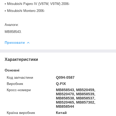
• Mitsubishi Pajero IV (V87W, V97W) 2006-
• Mitsubishi Montero 2006-
Аналоги:
MB858543.
Приховати
Характеристики
Основні
Код запчастини
Q094-0587
Виробник
Q-FIX
Кросс-номери
MB858543, MB520459,
MB520470, MB858539,
MB858538, MB858537,
MB520465, MB857302,
MB858544
Країна виробник
Китай