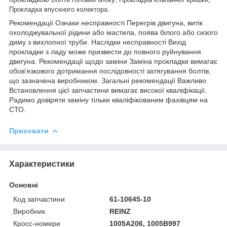
.
Прокладка впускного колектора
Рекомендації Ознаки несправності Перегрів двигуна, витік
охолоджувальної рідини або мастила, поява білого або сизого
диму з вихлопної труби. Наслідки несправності Вихід
прокладки з ладу може призвести до повного руйнування
двигуна. Рекомендації щодо заміни Заміна прокладки вимагає
обов'язкового дотримання послідовності затягування болтів,
що зазначена виробником. Загальні рекомендації Важливо
Встановлення цієї запчастини вимагає високої кваліфікації.
Радимо довіряти заміну тільки кваліфікованим фахівцям на
СТО.
Приховати
Характеристики
Основні
Код запчастини
61-10645-10
Виробник
REINZ
Кросс-номери
1005A206, 1005B997