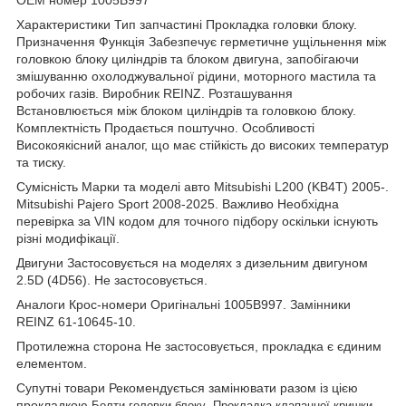
Характеристики Тип запчастині Прокладка головки блоку.
Призначення Функція Забезпечує герметичне ущільнення між
головкою блоку циліндрів та блоком двигуна, запобігаючи
змішуванню охолоджувальної рідини, моторного мастила та
робочих газів. Виробник REINZ. Розташування
Встановлюється між блоком циліндрів та головкою блоку.
Комплектність Продається поштучно. Особливості
Високоякісний аналог, що має стійкість до високих температур
та тиску.
Сумісність Марки та моделі авто Mitsubishi L200 (KB4T) 2005-.
Mitsubishi Pajero Sport 2008-2025. Важливо Необхідна
перевірка за VIN кодом для точного підбору оскільки існують
різні модифікації.
Двигуни Застосовується на моделях з дизельним двигуном
2.5D (4D56). Не застосовується.
Аналоги Крос-номери Оригінальні 1005B997. Замінники
REINZ 61-10645-10.
Протилежна сторона Не застосовується, прокладка є єдиним
елементом.
Супутні товари Рекомендується замінювати разом із цією
прокладкою
,
,
Болти головки блоку
Прокладка клапанної кришки