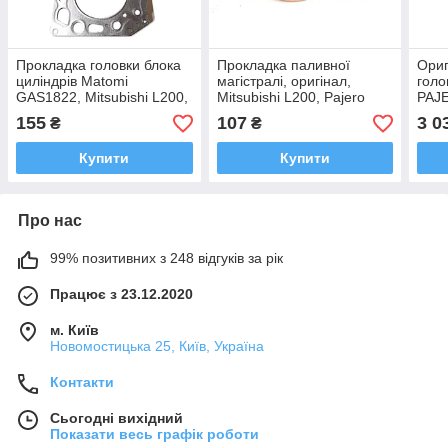
Прокладка головки блока
Прокладка паливної
Ориг
циліндрів Matomi
магістралі, оригінал,
голо
GAS1822, Mitsubishi L200,
Mitsubishi L200, Pajero
PAJ
Pajero Sport 2005- OEM
Sport 2005-2015 OEM
Л20
155
107
3 0
₴
₴
1005A206, 1005A205
MN187847
Купити
Купити
Про нас
99% позитивних з 248 відгуків за рік
Працює з 23.12.2020
м. Київ
Новомостицька 25, Київ, Україна
Контакти
Сьогодні вихідний
Показати весь графік роботи