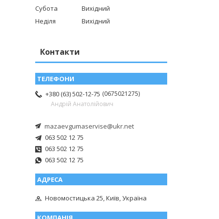
Субота
Вихідний
Неділя
Вихідний
Контакти
0675021275
+380 (63) 502-12-75
Андрій Анатолійович
mazaevgumaservise@ukr.net
063 502 12 75
063 502 12 75
063 502 12 75
Новомостицька 25, Київ, Україна