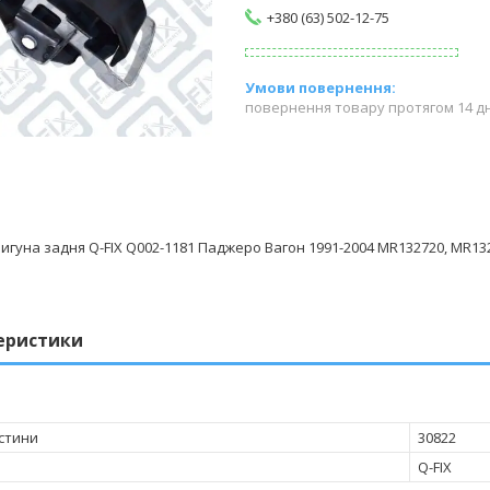
+380 (63) 502-12-75
повернення товару протягом 14 д
гуна задня Q-FIX Q002-1181 Паджеро Вагон 1991-2004 MR132720, MR13
еристики
стини
30822
Q-FIX