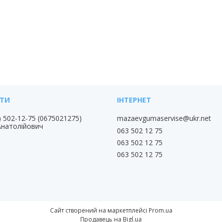
) 502-12-75
0675021275
mazaevgumaservise@ukr.net
Анатолійович
063 502 12 75
063 502 12 75
063 502 12 75
Сайт створений на маркетплейсі
Prom.ua
Продавець на Bigl.ua