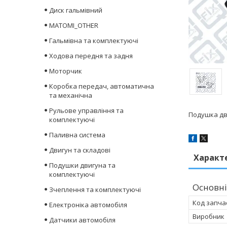
Диск гальмівний
MATOMI_OTHER
Гальмівна та комплектуючі
Ходова передня та задня
Моторчик
Коробка передач, автоматична
та механічна
Рульове управління та
Подушка дви
комплектуючі
Паливна система
Двигун та складові
Характ
Подушки двигуна та
комплектуючі
Основні
Зчеплення та комплектуючі
Код запча
Електроніка автомобіля
Виробник
Датчики автомобіля