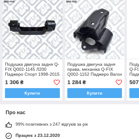
Подушка двигуна задня Q-
Подушка двигуна задня
Поду
FIX Q002-1145 Л200
права, механіка Q-FIX
Q-FI
Паджеро Спорт 1998-2015
Q002-1152 Паджеро Вагон
Падж
MR319774
1991-2004 MR113295
MR9
1 306
1 284
507
₴
₴
Купити
Купити
Про нас
99% позитивних з 247 відгуків за рік
Працює з 23.12.2020