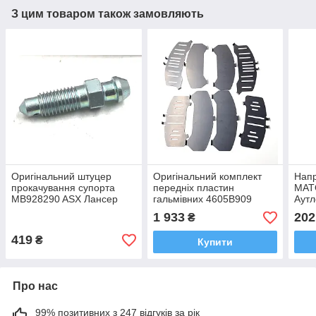
З цим товаром також замовляють
Оригінальний штуцер
Оригінальний комплект
Нап
прокачування супорта
передніх пластин
MAT
MB928290 ASX Лансер
гальмівних 4605B909
Аутл
Аутлендер Паджеро Вагон
Аутлендер 2006-2012 XL
Спор
1 933
202
₴
06-17
MB6
419
₴
Купити
Про нас
99% позитивних з 247 відгуків за рік