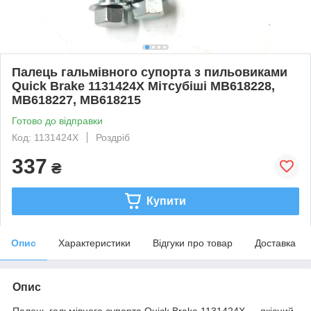
Палець гальмівного супорта з пильовиками
Quick Brake 1131424X Мітсубіші MB618228,
MB618227, MB618215
Готово до відправки
Код: 1131424X
Роздріб
337
₴
Купити
Опис
Характеристики
Відгуки про товар
Доставка
Опис
Палець гальмівного супорта Quick Brake 1131424X — якісний