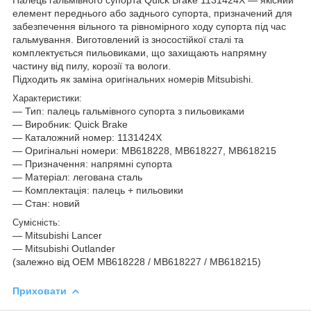
елемент переднього або заднього супорта, призначений для
забезпечення вільного та рівномірного ходу супорта під час
гальмування. Виготовлений із зносостійкої сталі та
комплектується пильовиками, що захищають напрямну
частину від пилу, корозії та вологи.
Підходить як заміна оригінальних номерів Mitsubishi.
Характеристики:
— Тип: палець гальмівного супорта з пильовиками
— Виробник: Quick Brake
— Каталожний номер: 1131424X
— Оригінальні номери: MB618228, MB618227, MB618215
— Призначення: напрямні супорта
— Матеріал: легована сталь
— Комплектація: палець + пильовики
— Стан: новий
Сумісність:
— Mitsubishi Lancer
— Mitsubishi Outlander
(залежно від OEM MB618228 / MB618227 / MB618215)
Приховати