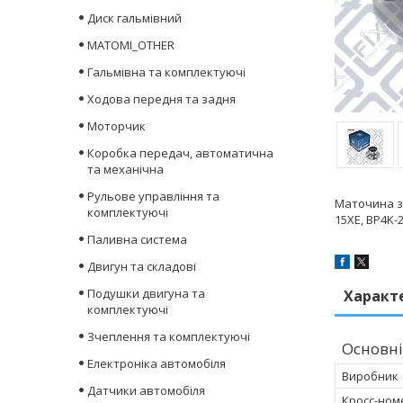
Диск гальмівний
MATOMI_OTHER
Гальмівна та комплектуючі
Ходова передня та задня
Моторчик
Коробка передач, автоматична
та механічна
Рульове управління та
Маточина за
комплектуючі
15XE, BP4K-
Паливна система
Двигун та складові
Подушки двигуна та
Характ
комплектуючі
Зчеплення та комплектуючі
Основні
Електроніка автомобіля
Виробник
Датчики автомобіля
Кросс-ном