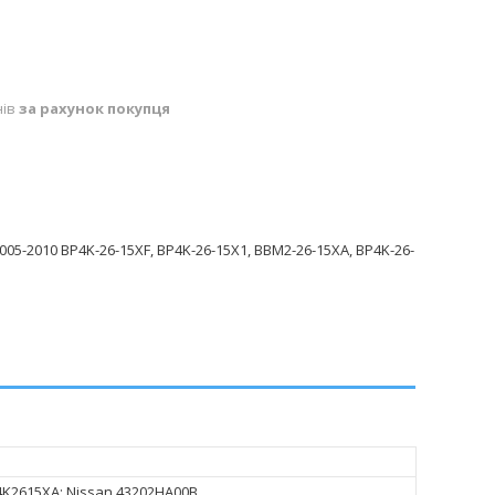
нів
за рахунок покупця
05-2010 BP4K-26-15XF, BP4K-26-15X1, BBM2-26-15XA, BP4K-26-
K2615XA; Nissan 43202HA00B