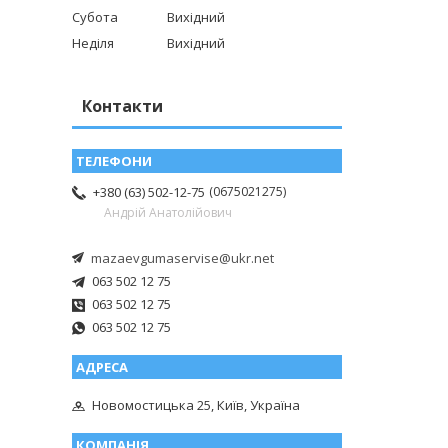
Субота
Вихідний
Неділя
Вихідний
Контакти
0675021275
+380 (63) 502-12-75
Андрій Анатолійович
mazaevgumaservise@ukr.net
063 502 12 75
063 502 12 75
063 502 12 75
Новомостицька 25, Київ, Україна