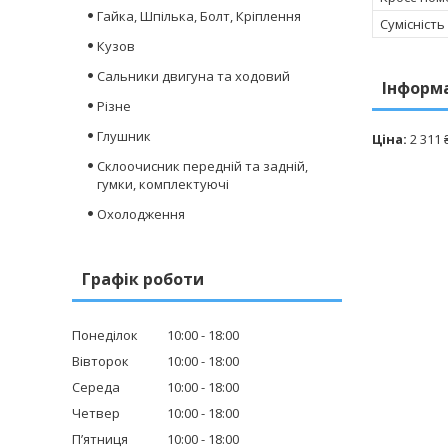
Гайка, Шпілька, Болт, Кріплення
Сумісність
Кузов
Сальники двигуна та ходовий
Інформ
Різне
Глушник
Ціна:
2 311 
Склоочисник передній та задній,
гумки, комплектуючі
Охолодження
Графік роботи
Понеділок
10:00
18:00
Вівторок
10:00
18:00
Середа
10:00
18:00
Четвер
10:00
18:00
Пʼятниця
10:00
18:00