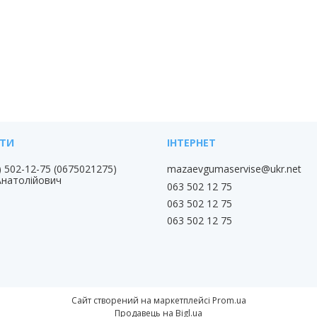
) 502-12-75
0675021275
mazaevgumaservise@ukr.net
Анатолійович
063 502 12 75
063 502 12 75
063 502 12 75
Сайт створений на маркетплейсі
Prom.ua
Продавець на Bigl.ua