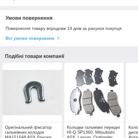
Умови повернення
Повернення товару впродовж 14 днів за рахунок покупця
Всі умови повернення
Подібні товари компанії
Оригінальний фіксатор
Колодки гальмівні передні
Коло
гальмівних колодок
HI-Q SP1360, Mitsubishi
диск
MA151648 ASX Лансер
ASX, Lancer, Outlander
Аут