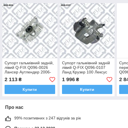
Супорт гальмівний задній,
Супорт гальмівний задній
Супо
лівий Q-FIX Q096-0026
лівий Q-FIX Q096-0107
пере
Лансер Аутлендер 2006-
Ланд Крузер 100 Лексус
Q096
2012 MN116309
LX 2001-2008 47750-
ASX,
2 113
1 996
2 8
₴
₴
60101,
200
Купити
Купити
Про нас
99% позитивних з 247 відгуків за рік