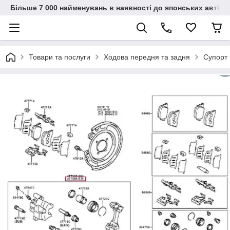
Більше 7 000 найменувань в наявності до японських автіво
Товари та послуги
Ходова передня та задня
Супорт