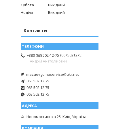
Субота
Вихідний
Неділя
Вихідний
Контакти
0675021275
+380 (63) 502-12-75
Андрій Анатолійович
mazaevgumaservise@ukr.net
063 502 12 75
063 502 12 75
063 502 12 75
Новомостицька 25, Київ, Україна