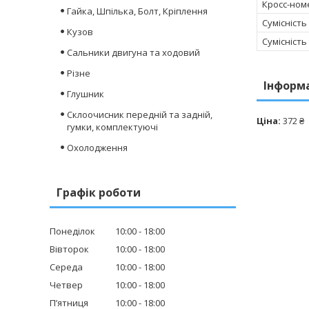
Кросс-ном
Гайка, Шпілька, Болт, Кріплення
Сумісність
Кузов
Сумісність
Сальники двигуна та ходовий
Різне
Інформ
Глушник
Склоочисник передній та задній,
Ціна:
372 ₴
гумки, комплектуючі
Охолодження
Графік роботи
Понеділок
10:00
18:00
Вівторок
10:00
18:00
Середа
10:00
18:00
Четвер
10:00
18:00
Пʼятниця
10:00
18:00