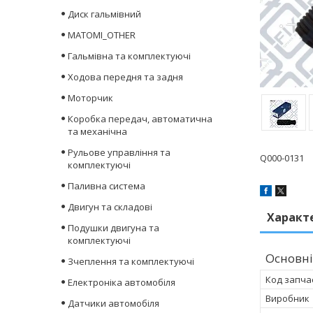
Диск гальмівний
MATOMI_OTHER
Гальмівна та комплектуючі
Ходова передня та задня
Моторчик
Коробка передач, автоматична
та механічна
Рульове управління та
Q000-0131
комплектуючі
Паливна система
Двигун та складові
Характ
Подушки двигуна та
комплектуючі
Основні
Зчеплення та комплектуючі
Код запча
Електроніка автомобіля
Виробник
Датчики автомобіля