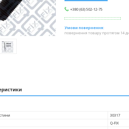
+380 (63) 502-12-75
повернення товару протягом 14 д
еристики
стини
30317
Q-FIX