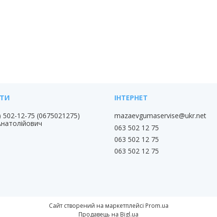
) 502-12-75
0675021275
mazaevgumaservise@ukr.net
Анатолійович
063 502 12 75
063 502 12 75
063 502 12 75
Сайт створений на маркетплейсі
Prom.ua
Продавець на Bigl.ua