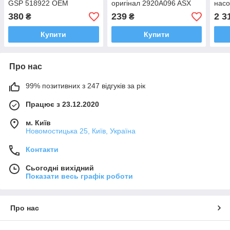
GSP 518922 OEM
оригінал 2920A096 ASX
нас
54325AX000 Qashqai J10,
Лансер Аутлендер
ASX 
380
239
2 3
₴
₴
X-Trail T31
Купити
Купити
Про нас
99% позитивних з 247 відгуків за рік
Працює з 23.12.2020
м. Київ
Новомостицька 25, Київ, Україна
Контакти
Сьогодні вихідний
Показати весь графік роботи
Про нас