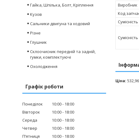
Гайка, Шпілька, Болт, Кріплення
Виробник
Код запча
Кузов
Сумісність
Сальники двигуна та ходовий
Різне
Сумісність
Глушник
Склоочисник передній та задній,
гумки, комплектуючі
Інформ
Охолодження
Ціна:
532,96
Графік роботи
Понеділок
10:00
18:00
Вівторок
10:00
18:00
Середа
10:00
18:00
Четвер
10:00
18:00
Пʼятниця
10:00
18:00