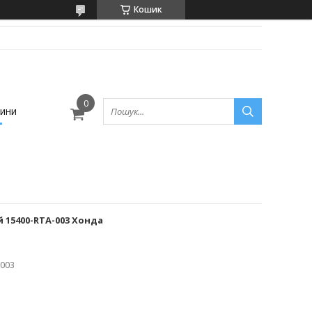
Кошик
ини
 15400-RTA-003 Хонда
-003