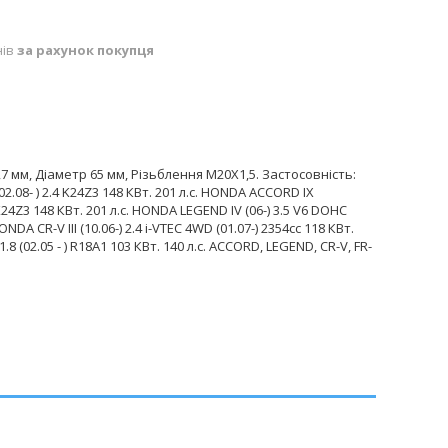
нів
за рахунок покупця
 мм, Діаметр 65 мм, Різьблення М20Х1,5. Застосовність:
2.08- ) 2.4 K24Z3 148 КВт. 201 л.с. HONDA ACCORD IX
K24Z3 148 КВт. 201 л.с. HONDA LEGEND IV (06-) 3.5 V6 DOHC
NDA CR-V III (10.06-) 2.4 i-VTEC 4WD (01.07-) 2354cc 118 КВт.
 ) 1.8 (02.05 - ) R18A1 103 КВт. 140 л.с. ACCORD, LEGEND, CR-V, FR-