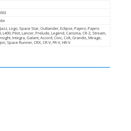
-003
nda
Jazz, Logo, Space Star, Outlander, Eclipse, Pajero, Pajero
0, L400, Pilot, Lancer, Prelude, Legend, Carisma, CR-Z, Stream,
Insight, Integra, Galant, Accord, Civic, Colt, Grandis, Mirage,
n, Space Runner, CRX, CR-V, FR-V, HR-V