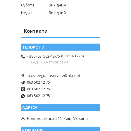
Субота
Вихідний
Неділя
Вихідний
Контакти
0675021275
+380 (63) 502-12-75
Андрій Анатолійович
mazaevgumaservise@ukr.net
063 502 12 75
063 502 12 75
063 502 12 75
Новомостицька 25, Київ, Україна