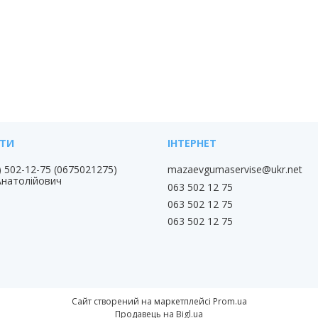
) 502-12-75
0675021275
mazaevgumaservise@ukr.net
Анатолійович
063 502 12 75
063 502 12 75
063 502 12 75
Сайт створений на маркетплейсі
Prom.ua
Продавець на Bigl.ua