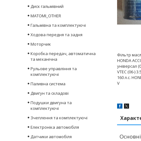
Диск гальмівний
MATOMI_OTHER
Гальмівна та комплектуючі
Ходова передня та задня
Моторчик
Коробка передач, автоматична
Фільтр масл
та механічна
HONDA ACCORD
універсал (0
Рульове управління та
VTEC (06-) 3
комплектуючі
160 л.с. HOND
V
Паливна система
Двигун та складові
Подушки двигуна та
комплектуючі
Характ
Зчеплення та комплектуючі
Електроніка автомобіля
Основні
Датчики автомобіля