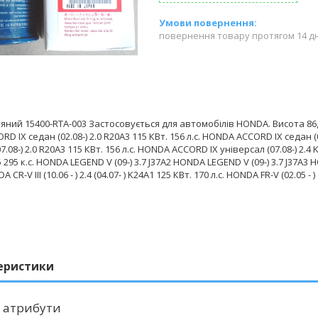
повернення товару протягом 14 д
яний 15400-RTA-003 Застосовується для автомобілів HONDA. Висота 86,7
 IX седан (02.08-) 2.0 R20A3 115 КВт. 156 л.с. HONDA ACCORD IX седан (0
7.08-) 2.0 R20A3 115 КВт. 156 л.с. HONDA ACCORD IX універсал (07.08-) 2.4 
.5 295 к.с. HONDA LEGEND V (09-) 3.7 J37A2 HONDA LEGEND V (09-) 3.7 J37A3 HO
A CR-V III (10.06 - ) 2.4 (04.07- ) K24A1 125 КВт. 170 л.с. HONDA FR-V (02.05 -
еристики
 атрибути