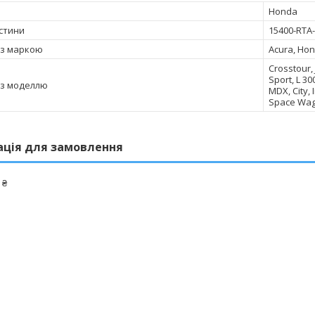
Honda
стини
15400-RTA
 з маркою
Acura, Ho
Crosstour, 
Sport, L 30
 з моделлю
MDX, City, 
Space Wago
ація для замовлення
 ₴