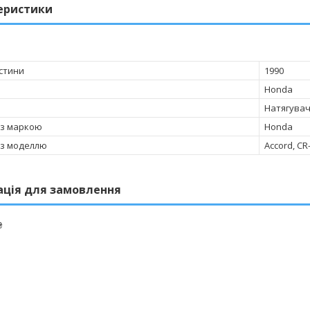
еристики
стини
1990
Honda
Натягува
 з маркою
Honda
 з моделлю
Accord, CR-
ація для замовлення
₴