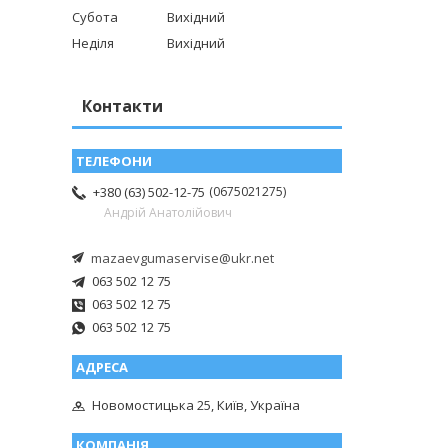
Субота
Вихідний
Неділя
Вихідний
Контакти
0675021275
+380 (63) 502-12-75
Андрій Анатолійович
mazaevgumaservise@ukr.net
063 502 12 75
063 502 12 75
063 502 12 75
Новомостицька 25, Київ, Україна