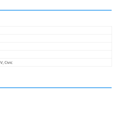
ч
V, Civic