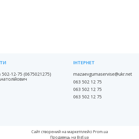
) 502-12-75
0675021275
mazaevgumaservise@ukr.net
Анатолійович
063 502 12 75
063 502 12 75
063 502 12 75
Сайт створений на маркетплейсі
Prom.ua
Продавець на Bigl.ua