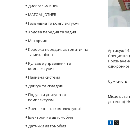
Диск гальмівний
MATOMI_OTHER
Гальмівна та комплектуючі
Ходова передня та задня
Моторчик
Коробка передач, автоматична
Артикул:
14
та механічна
Специфікац
Призначенн
Рульове управління та
синхронної 
комплектуючі
Паливна система
Сумісність
Двигун та складові
Подушки двигуна та
Місце вста
комплектуючі
дотепер),
H
Зчеплення та комплектуючі
Електроніка автомобіля
Датчики автомобіля