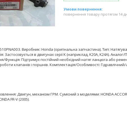
повернення товару протягом 14 д
510PNA003
.
Виробник:
Honda
(оригінальна запчастина).
Тип:
Натягува
ія:
Застосовується в двигунах серії
K
(наприклад, K20A, K24A).
Аналог/П
я/Функція:
Підтримує постійний необхідний натяг ланцюга або реме
роботи клапанів і поршнів.
Комплектація/Особливості:
Гідравлічний/
новлення:
Двигун, механізм ГРМ.
Сумісний з моделями:
HONDA ACCO
ONDA FR-V
(2005).