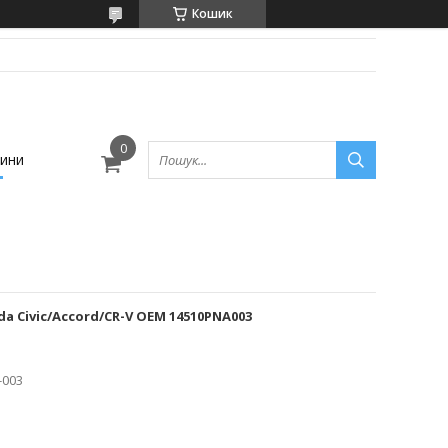
Кошик
ини
 Civic/Accord/CR-V OEM 14510PNA003
-003