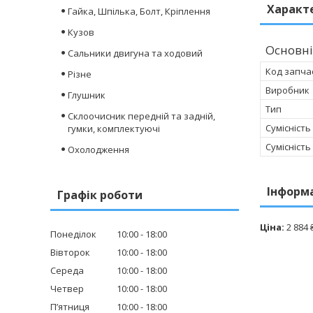
Характ
Гайка, Шпілька, Болт, Кріплення
Кузов
Основні
Сальники двигуна та ходовий
Код запча
Різне
Виробник
Глушник
Тип
Склоочисник передній та задній,
Сумісність
гумки, комплектуючі
Сумісність
Охолодження
Інформ
Графік роботи
Ціна:
2 884 
Понеділок
10:00
18:00
Вівторок
10:00
18:00
Середа
10:00
18:00
Четвер
10:00
18:00
Пʼятниця
10:00
18:00