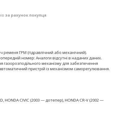
нів
за рахунок покупця
ч ременя ГРМ (гідравлічний або механічний).
опередній номер:
Аналоги відсутні в наданих даних.
ня газорозподільного механізму для забезпечення
автоматичний пристрій із механізмом саморегулювання.
RD
,
HONDA CIVIC
(2003 — дотепер),
HONDA CR-V
(2002 —