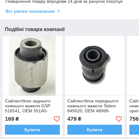
Повернення товару впродовж 14 днів за рахунок покупця
Всі умови повернення
Подібні товари компанії
Сайлентблок заднього
Сайлентблок переднього
Сайл
нижнього важеля GSP
нижнього важеля Sidem
нижн
516541, OEM 551A0-
845620, OEM 48068-
ориг
1CA0A Infiniti FX S51
12260 Corolla, Avensis
199
169
479
756
₴
₴
2008–2017
2001–2008
545
Купити
Купити