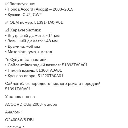
✅ Застосування:
• Honda Accord (Акорд) – 2008–2015
• Кузови: CU2, CW2
✅ OEM номер: 51391-TA0-A01
📐 Характеристики:
• Внутрішній діаметр: ~14 мм
• Зовнішній діаметр: ~48 мм
• Довжина: ~58 мм
• Матеріал: гума + метал
🔧 Супутні запчастини:
• Сайлентблок задній важеля: 51393TA0A01
• Нижній важіль: 51360TA0A01
• Кульова опора: 51220TA0A01
Сайлентблок переднего нижнего рычага передний
51391TA0A01.
Установлено на:
ACCORD CU# 2008- europe
Аналоги:
O24008WB RBI
: ACCORD