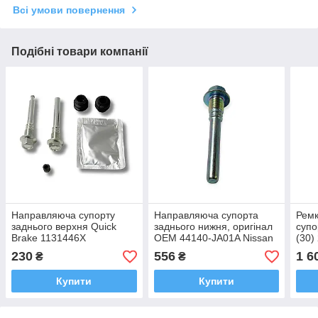
Всі умови повернення
Подібні товари компанії
Направляюча супорту
Направляюча супорта
Ремк
заднього верхня Quick
заднього нижня, оригінал
супо
Brake 1131446X
OEM 44140-JA01A Nissan
(30)
Infiniti
Ориг
230
556
1 6
₴
₴
Купити
Купити