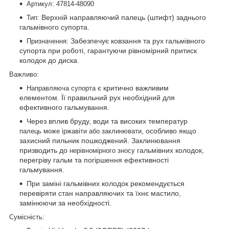
Артикул:
47814-48090
Верхній направляючий палець (штифт) заднього
Тип:
гальмівного супорта.
Забезпечує ковзання та рух гальмівного
Призначення:
супорта при роботі, гарантуючи рівномірний притиск
колодок до диска.
Важливо:
є критично важливим
Направляюча супорта
елементом. Її правильний рух необхідний для
ефективного гальмування.
Через вплив бруду, води та високих температур
, особливо якщо
палець може іржавіти або заклинювати
захисний пильник пошкоджений. Заклинювання
призводить до
гальмівних колодок,
нерівномірного зносу
перегріву гальм та погіршення ефективності
гальмування.
При заміні гальмівних колодок рекомендується
перевіряти стан направляючих та їхнє мастило,
замінюючи за необхідності.
Сумісність: