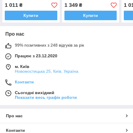
Лансер, OUTLANDER/
Кольт MD327122
ED01
1 011
1 349
1 0
₴
₴
Аутлендер
2373
Qash
Купити
Купити
Про нас
99% позитивних з 248 відгуків за рік
Працює з 23.12.2020
м. Київ
Новомостицька 25, Київ, Україна
Контакти
Сьогодні вихідний
Показати весь графік роботи
Про нас
Контакти