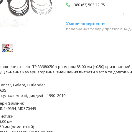
+380 (63) 502-12-75
повернення товару протягом 14 д
ршневих кілець TP 33980050 з розміром 85.00 мм (+0.50) призначений 
ущільнення камери згоряння, зменшення витрати масла та довговічн
ь
:
 Lancer, Galant, Outlander
G63S
ску: залежно від моделі – 1990–2010
ри (заміни)
:
MN149594, MD370449
ристики
:
5.00 мм
0.50 мм (ремонтний)