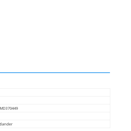
i MD370449
tlander