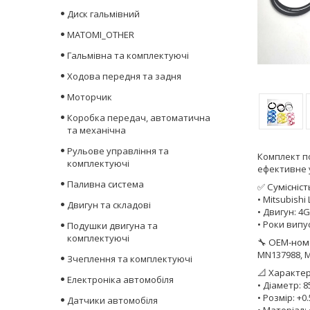
Диск гальмівний
MATOMI_OTHER
Гальмівна та комплектуючі
Ходова передня та задня
Моторчик
Коробка передач, автоматична
та механічна
Рульове управління та
Комплект по
комплектуючі
ефективне 
Паливна система
✅
Сумісніст
• Mitsubishi
Двигун та складові
• Двигун: 4
• Роки випу
Подушки двигуна та
комплектуючі
🔧
OEM-номе
MN137988, 
Зчеплення та комплектуючі
📐
Характе
Електроніка автомобіля
• Діаметр: 8
• Розмір: +
Датчики автомобіля