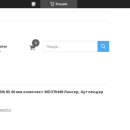
Кошик
ини
0.50) 85.00 мм комплект MD370449 Лансер, Аутлендер
980050