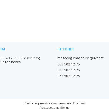
) 502-12-75
0675021275
mazaevgumaservise@ukr.net
Анатолійович
063 502 12 75
063 502 12 75
063 502 12 75
Сайт створений на маркетплейсі
Prom.ua
Продавець на Bigl.ua