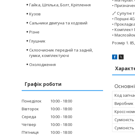
• Матеріал:
Гайка, Шпілька, Болт, Кріплення
• Призначе
🔗
Супутні 
Кузов
• Поршні 4G
Сальники двигуна та ходовий
• Прокладка
• Комплект
Різне
• Маслозйо
Глушник
Розмір 1. 85,
Склоочисник передній та задній,
гумки, комплектуючі
Охолодження
Характ
Графік роботи
Основні
Код запча
Понеділок
10:00
18:00
Виробник
Вівторок
10:00
18:00
Кросс-ном
Середа
10:00
18:00
Сумісність
Четвер
10:00
18:00
Сумісність
Пʼятниця
10:00
18:00