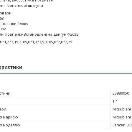
 сталь, зносостійке покриття
ння: бензинові двигуни
товари
:
63
 головки блоку
 ГРМ
мні ковпачкиВстановлені на двигун 4G63S
0*1,2*3,15 2. 85,0*1,3*3,5 3. 85,0*2,0*2,25
еристики
стини
33980050
TP
ери
Mitsubish
 з маркою
Mitsubishi
 з моделлю
Lancer, Ou