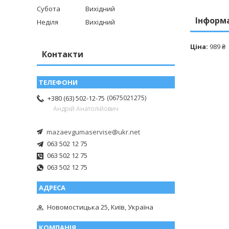
Субота
Вихідний
Інформ
Неділя
Вихідний
Ціна:
989 ₴
Контакти
0675021275
+380 (63) 502-12-75
Андрій Анатолійович
mazaevgumaservise@ukr.net
063 502 12 75
063 502 12 75
063 502 12 75
Новомостицька 25, Київ, Україна