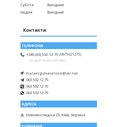
Субота
Вихідний
Неділя
Вихідний
Контакти
0675021275
+380 (63) 502-12-75
Андрій Анатолійович
mazaevgumaservise@ukr.net
063 502 12 75
063 502 12 75
063 502 12 75
Новомостицька 25, Київ, Україна