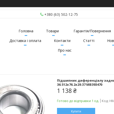
+380 (63) 502-12-75
Головна
Товари
Гарантія/Повернення
Доставка і оплата
Контакти
Статті
Нов
Про нас
Підшипник диференціалу задньо
36.512х76.2х29.37 MB393470
1 138 ₴
Готово до відправки 1 од.
Код:
HM
Купити