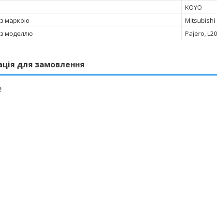
KOYO
 з маркою
Mitsubishi
 з моделлю
Pajero, L2
ація для замовлення
₴