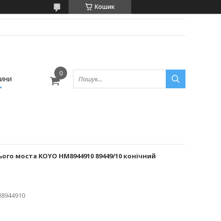
Кошик
ини
го моста KOYO HM8944910 89449/10 конічний
8944910