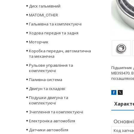
Диск гальмівний
MATOMI_OTHER
Гальмівна та комплектуючі
Ходова передня та задня
Моторчик
Коробка передач, автоматична
та механічна
Рульове управління та
Підшипник д
комплектуючі
MB393470. Вс
позашляхови
Паливна система
Двигун та складові
Подушки двигуна та
комплектуючі
Характ
Зчеплення та комплектуючі
Основні
Електроніка автомобіля
Датчики автомобіля
Код запча