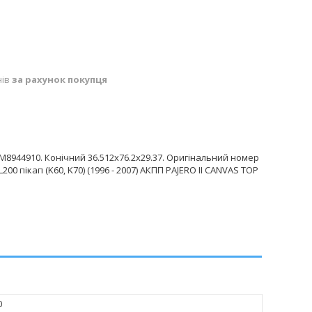
нів
за рахунок покупця
944910. Конічний 36.512х76.2х29.37. Оригінальний номер
200 пікап (K60, K70) (1996 - 2007) АКПП PAJERO II CANVAS TOP
0