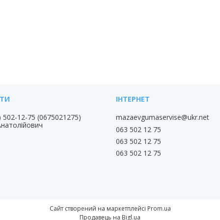
) 502-12-75
0675021275
mazaevgumaservise@ukr.net
Анатолійович
063 502 12 75
063 502 12 75
063 502 12 75
Сайт створений на маркетплейсі
Prom.ua
Продавець на Bigl.ua