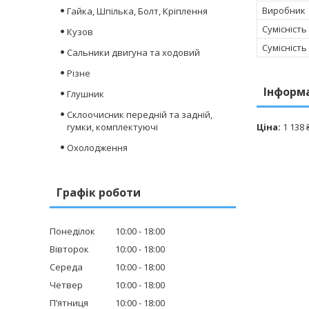
Виробник
Гайка, Шпілька, Болт, Кріплення
Сумісність
Кузов
Сумісність
Сальники двигуна та ходовий
Різне
Інформ
Глушник
Склоочисник передній та задній,
гумки, комплектуючі
Ціна:
1 138 
Охолодження
Графік роботи
Понеділок
10:00
18:00
Вівторок
10:00
18:00
Середа
10:00
18:00
Четвер
10:00
18:00
Пʼятниця
10:00
18:00