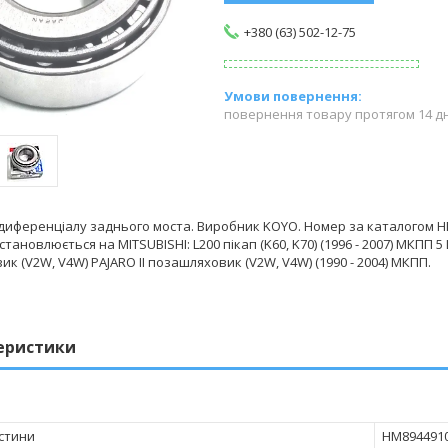
+380 (63) 502-12-75
повернення товару протягом 14 д
иференціалу заднього моста. Виробник KOYO. Номер за каталогом HM8
тановлюється на MITSUBISHI: L200 пікап (K60, K70) (1996 - 2007) МКПП 5 L
к (V2W, V4W) PAJARO II позашляховик (V2W, V4W) (1990 - 2004) МКПП.
еристики
стини
HM894491