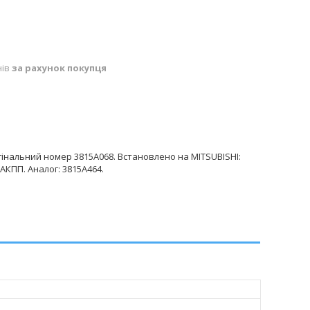
нів
за рахунок покупця
інальний номер 3815A068. Встановлено на MITSUBISHI:
) АКПП. Аналог: 3815A464.