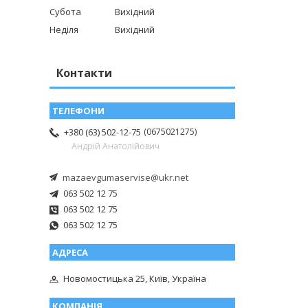
Субота
Вихідний
Неділя
Вихідний
Контакти
0675021275
+380 (63) 502-12-75
Андрій Анатолійович
mazaevgumaservise@ukr.net
063 502 12 75
063 502 12 75
063 502 12 75
Новомостицька 25, Київ, Україна