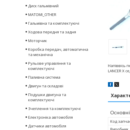
Диск гальмівний
MATOMI_OTHER
Гальмівна та комплектуючі
Ходова передня та задня
Моторчик
Коробка передач, автоматична
та механічна
Рульове управління та
Напіввісь 
комплектуючі
LANCER X сед
Паливна система
Двигун та складові
Подушки двигуна та
Характ
комплектуючі
Зчеплення та комплектуючі
Основні
Електроніка автомобіля
Код запча
Датчики автомобіля
Виробник