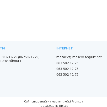
) 502-12-75
0675021275
mazaevgumaservise@ukr.net
Анатолійович
063 502 12 75
063 502 12 75
063 502 12 75
Сайт створений на маркетплейсі
Prom.ua
Продавець на Bigl.ua