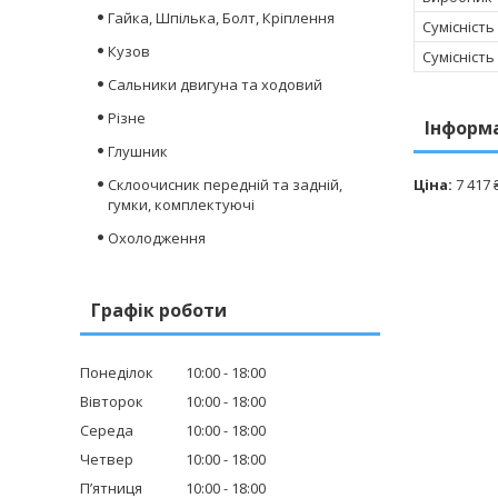
Гайка, Шпілька, Болт, Кріплення
Сумісність
Кузов
Сумісність
Сальники двигуна та ходовий
Різне
Інформ
Глушник
Склоочисник передній та задній,
Ціна:
7 417 
гумки, комплектуючі
Охолодження
Графік роботи
Понеділок
10:00
18:00
Вівторок
10:00
18:00
Середа
10:00
18:00
Четвер
10:00
18:00
Пʼятниця
10:00
18:00