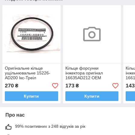
Оригінальне кільце
Кільце форсунки
Кіль
ущільнювальне 15226-
інжектора оригінал
інже
AD200 Ікс-Треіл
16635AD212 OEM
166
16635AD212 Ніссан Ікс-
1661
270
173
143
₴
₴
Трейл Альмера 1999-2007
Альм
Каш
Купити
Купити
Про нас
99% позитивних з 248 відгуків за рік