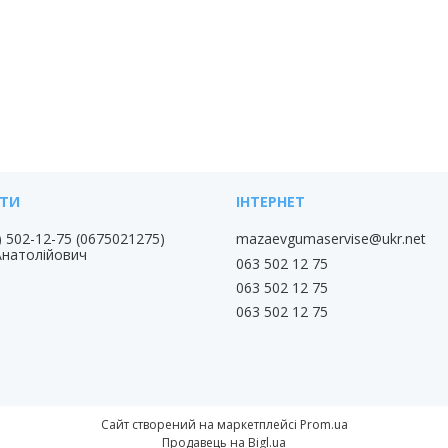
) 502-12-75
0675021275
mazaevgumaservise@ukr.net
Анатолійович
063 502 12 75
063 502 12 75
063 502 12 75
Сайт створений на маркетплейсі
Prom.ua
Продавець на Bigl.ua