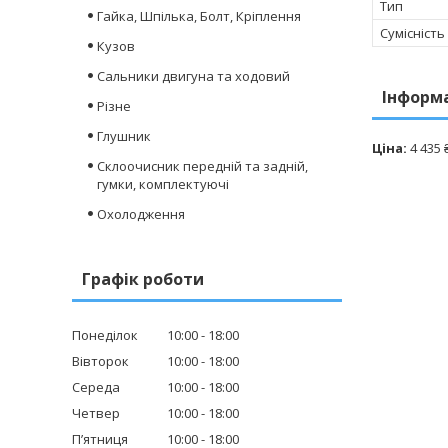
Тип
Гайка, Шпілька, Болт, Кріплення
Сумісність
Кузов
Сальники двигуна та ходовий
Інформ
Різне
Глушник
Ціна:
4 435 
Склоочисник передній та задній,
гумки, комплектуючі
Охолодження
Графік роботи
Понеділок
10:00
18:00
Вівторок
10:00
18:00
Середа
10:00
18:00
Четвер
10:00
18:00
Пʼятниця
10:00
18:00