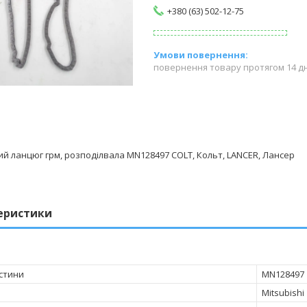
+380 (63) 502-12-75
повернення товару протягом 14 д
й ланцюг грм, розподілвала MN128497 COLT, Кольт, LANCER, Лансер
еристики
стини
MN128497
Mitsubishi