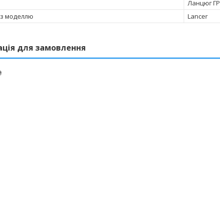
Ланцюг Г
 з моделлю
Lancer
ація для замовлення
₴