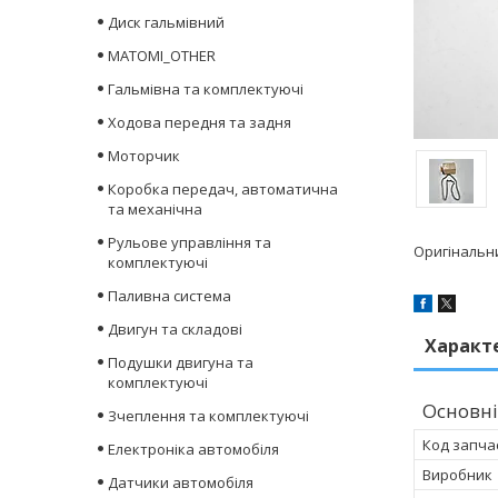
Диск гальмівний
MATOMI_OTHER
Гальмівна та комплектуючі
Ходова передня та задня
Моторчик
Коробка передач, автоматична
та механічна
Рульове управління та
Оригінальни
комплектуючі
Паливна система
Двигун та складові
Характ
Подушки двигуна та
комплектуючі
Основні
Зчеплення та комплектуючі
Код запча
Електроніка автомобіля
Виробник
Датчики автомобіля