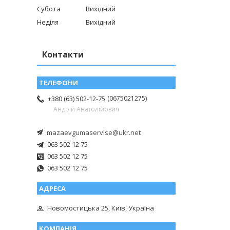
Субота
Вихідний
Неділя
Вихідний
Контакти
0675021275
+380 (63) 502-12-75
Андрій Анатолійович
mazaevgumaservise@ukr.net
063 502 12 75
063 502 12 75
063 502 12 75
Новомостицька 25, Київ, Україна