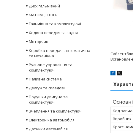
Диск гальмівний
MATOMI_OTHER
Гальмівна та комплектуючі
Ходова передня та задня
Моторчик
Коробка передач, автоматична
Сайлентблок
та механічна
Встановлен
Рульове управління та
комплектуючі
Паливна система
Характ
Двигун та складові
Подушки двигуна та
Основні
комплектуючі
Код запча
Зчеплення та комплектуючі
Виробник
Електроніка автомобіля
Кросс-ном
Датчики автомобіля