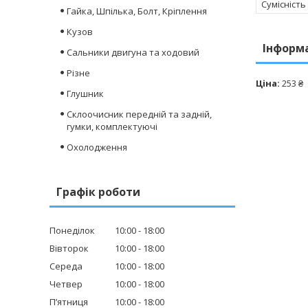
Сумісність
Гайка, Шпілька, Болт, Кріплення
Кузов
Інформ
Сальники двигуна та ходовий
Різне
Ціна:
253 ₴
Глушник
Склоочисник передній та задній,
гумки, комплектуючі
Охолодження
Графік роботи
Понеділок
10:00
18:00
Вівторок
10:00
18:00
Середа
10:00
18:00
Четвер
10:00
18:00
Пʼятниця
10:00
18:00