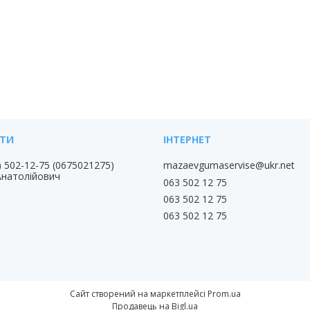
) 502-12-75
0675021275
mazaevgumaservise@ukr.net
Анатолійович
063 502 12 75
063 502 12 75
063 502 12 75
Сайт створений на маркетплейсі
Prom.ua
Продавець на Bigl.ua