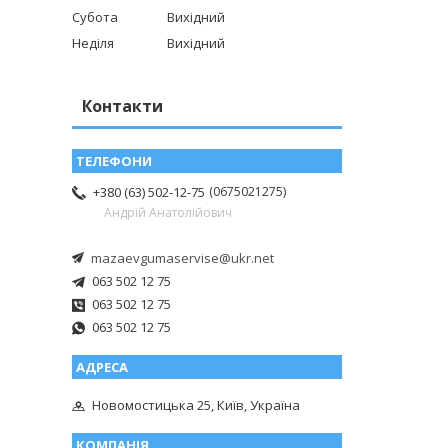
Субота
Вихідний
Неділя
Вихідний
Контакти
0675021275
+380 (63) 502-12-75
Андрій Анатолійович
mazaevgumaservise@ukr.net
063 502 12 75
063 502 12 75
063 502 12 75
Новомостицька 25, Київ, Україна