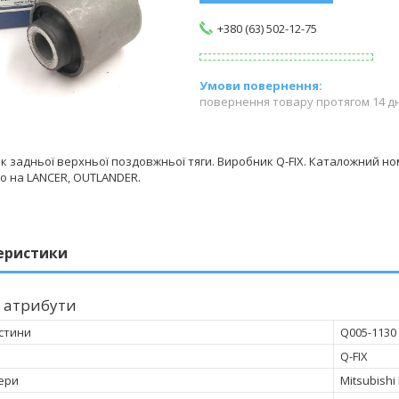
+380 (63) 502-12-75
повернення товару протягом 14 д
 задньої верхньої поздовжньої тяги. Виробник Q-FIX. Каталожний но
о на LANCER, OUTLANDER.
еристики
 атрибути
стини
Q005-1130
Q-FIX
ери
Mitsubish