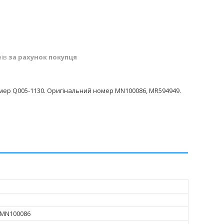
нів
за рахунок покупця
мер Q005-1130. Оригінальний номер MN100086, MR594949.
i MN100086