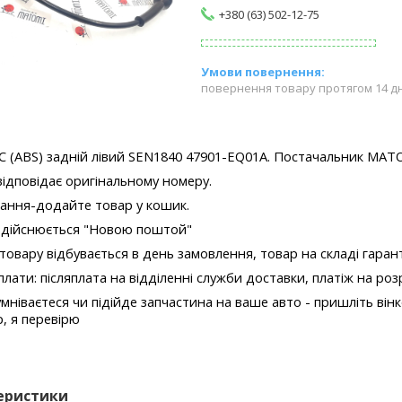
+380 (63) 502-12-75
повернення товару протягом 14 д
 (ABS) задній лівий SEN1840 47901-EQ01A.
Постачальник МАТО
відповідає оригінальному номеру.
ання-додайте товар у кошик.
здійснюється "Новою поштой"
товару відбувається в день замовлення, товар на складі гаран
лати: післяплата на відділенні служби доставки, платіж на роз
мніваєтеся чи підійде запчастина на ваше авто - пришліть вінк
, я перевірю
еристики