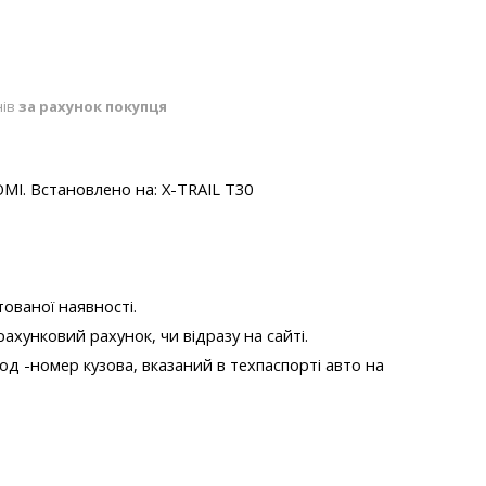
нів
за рахунок покупця
МІ.
Встановлено на:
X-TRAIL T30
тованої наявності.
рахунковий рахунок, чи відразу на сайті.
од -номер кузова, вказаний в техпаспорті авто на