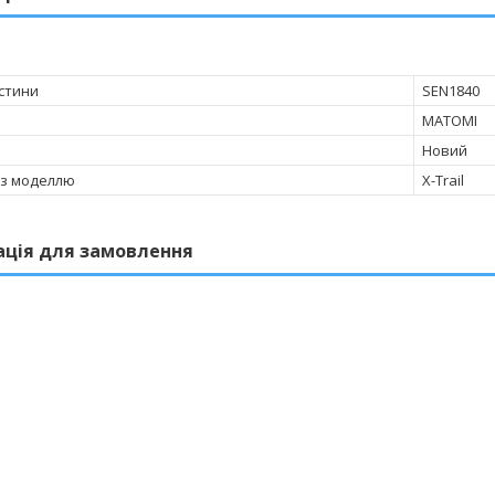
стини
SEN1840
MATOMI
Новий
 з моделлю
X-Trail
ація для замовлення