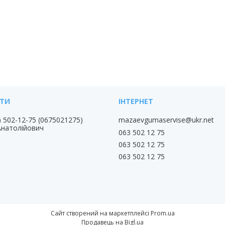
) 502-12-75
0675021275
mazaevgumaservise@ukr.net
Анатолійович
063 502 12 75
063 502 12 75
063 502 12 75
Сайт створений на маркетплейсі
Prom.ua
Продавець на Bigl.ua