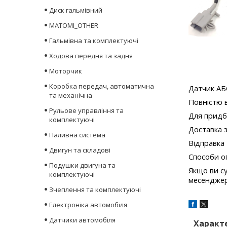
Диск гальмівний
MATOMI_OTHER
Гальмівна та комплектуючі
Ходова передня та задня
Моторчик
Коробка передач, автоматична
Датчик АБС
та механічна
Повністю 
Рульове управління та
Для придб
комплектуючі
Доставка 
Паливна система
Відправка 
Двигун та складові
Способи оп
Подушки двигуна та
Якщо ви су
комплектуючі
месенджер
Зчеплення та комплектуючі
Електроніка автомобіля
Датчики автомобіля
Характ