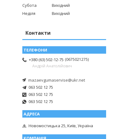
Субота
Вихідний
Неділя
Вихідний
Контакти
0675021275
+380 (63) 502-12-75
Андрій Анатолійович
mazaevgumaservise@ukr.net
063 502 12 75
063 502 12 75
063 502 12 75
Новомостицька 25, Київ, Україна