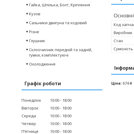
Гайка, Шпілька, Болт, Кріплення
Кузов
Основні
Сальники двигуна та ходовий
Код запча
Різне
Виробник
Глушник
Стан
Сумісність
Склоочисник передній та задній,
гумки, комплектуючі
Охолодження
Інформ
Графік роботи
Ціна:
674 ₴
Понеділок
10:00
18:00
Вівторок
10:00
18:00
Середа
10:00
18:00
Четвер
10:00
18:00
Пʼятниця
10:00
18:00