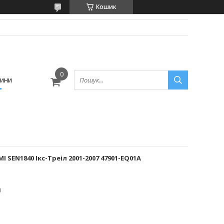
Кошик
ини
 SEN1840 Ікс-Треіл 2001-2007 47901-EQ01A
0